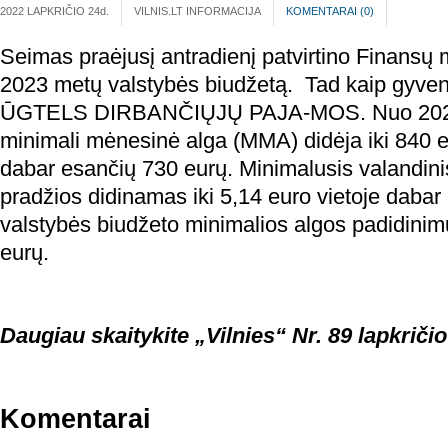
2022 LAPKRIČIO 24
d.
VILNIS.LT INFORMACIJA
KOMENTARAI (
0
)
Seimas praėjusį antradienį patvirtino Finansų 
2023 metų valstybės biudžetą. Tad kaip gyven
ŪGTELS DIRBANČIŲJŲ PAJA-MOS. Nuo 2023
minimali mėnesinė alga (MMA) didėja iki 840 eu
dabar esančių 730 eurų. Minimalusis valandini
pradžios didinamas iki 5,14 euro vietoje dabar 
valstybės biudžeto minimalios algos padidinimu
eurų.
Daugiau skaitykite „Vilnies“ Nr. 89 lapkričio
Komentarai