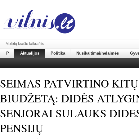
Molėtų krašto laikraštis
P
Aktualijos
Politika
Nusikaltimai/nelaimės
Gyv
SEIMAS PATVIRTINO KIT
BIUDŽETĄ: DIDĖS ATLYGI
SENJORAI SULAUKS DIDE
PENSIJŲ