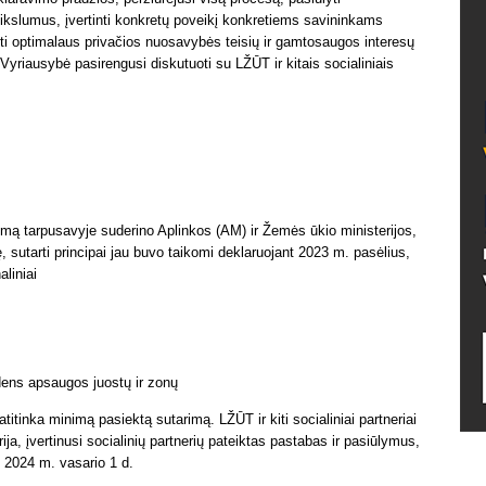
etikslumus, įvertinti konkretų poveikį konkretiems savininkams
škoti optimalaus privačios nuosavybės teisių ir gamtosaugos interesų
riausybė pasirengusi diskutuoti su LŽŪT ir kitais socialiniais
mą tarpusavyje suderino Aplinkos (AM) ir Žemės ūkio ministerijos,
, sutarti principai jau buvo taikomi deklaruojant 2023 m. pasėlius,
aliniai
dens apsaugos juostų ir zonų
tinka minimą pasiektą sutarimą. LŽŪT ir kiti socialiniai partneriai
ja, įvertinusi socialinių partnerių pateiktas pastabas ir pasiūlymus,
i 2024 m. vasario 1 d.