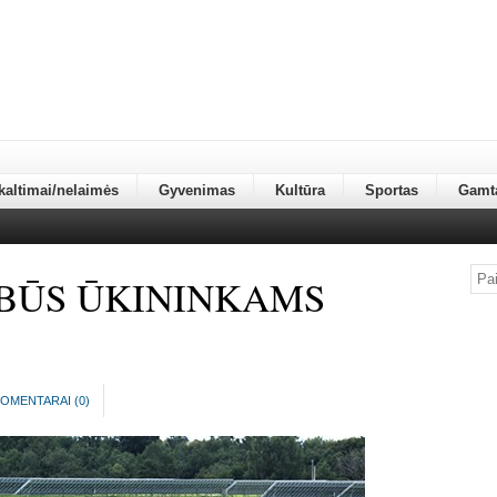
kaltimai/nelaimės
Gyvenimas
Kultūra
Sportas
Gamt
BŪS ŪKININKAMS
OMENTARAI (
0
)