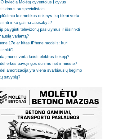
O kviečia Molėtų gyventojus į gyvus
sitikimus su specialistais
plūdimio kosmetikos rinkinys: ką tikrai verta
siimti ir ko galima atsisakyti?
ip palyginti televizorių pasiūlymus ir išsirinkti
riausią variantą?
hone 17e ar kitas iPhone modelis: kurį
sirinkti?
da įmonei verta keisti elektros tiekėją?
dėl erkės pavojingos šunims net ir mieste?
dėl amortizacija yra viena svarbiausių bėgimo
tų savybių?