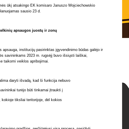
emės ūkį atsakingo EK komisaro Januszo Wojciechowskio
planuojamas sausio 23 d.
 telkinių apsaugos juostų ir zonų
 apsauga, institucijų pasirinktas įgyvendinimo būdas galėjo ir
ės savininkams 2023 m. rugsėjį buvo išsiųsti laiškai,
se taikomi veiklos apribojimai.
 galima daryti išvadą, kad ši funkcija nebuvo
vininkai turėjo būti tinkamai įtraukti į
kioje tiksliai teritorijoje, dėl kokios
laravimo pradžios, peržiūrėjusi visą procesą, pasiūlyti