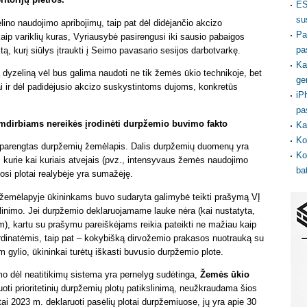
ES
su
no naudojimo apribojimų, taip pat dėl didėjančio akcizo
Pa
p variklių kuras, Vyriausybė pasirengusi iki sausio pabaigos
pa
tą, kurį siūlys įtraukti į Seimo pavasario sesijos darbotvarkę.
Ka
dyzeliną vėl bus galima naudoti ne tik žemės ūkio technikoje, bet
ge
i ir dėl padidėjusio akcizo suskystintoms dujoms, konkretūs
iP
pa
mdirbiams nereikės įrodinėti durpžemio buvimo fakto
Ka
Ko
o parengtas durpžemių žemėlapis. Dalis durpžemių duomenų yra
Ko
kurie kai kuriais atvejais (pvz., intensyvaus žemės naudojimo
ba
mosi plotai realybėje yra sumažėję.
ių žemėlapyje ūkininkams buvo sudaryta galimybė teikti prašymą VĮ
inimo. Jei durpžemio deklaruojamame lauke nėra (kai nustatyta,
), kartu su prašymu pareiškėjams reikia pateikti ne mažiau kaip
rdinatėmis, taip pat – kokybišką dirvožemio prakasos nuotrauką su
gylio, ūkininkai turėtų iškasti buvusio durpžemio plote.
mo dėl neatitikimų sistema yra pernelyg sudėtinga,
Žemės ūkio
uoti prioritetinių durpžemių plotų patikslinimą, neužkraudama šios
tai 2023 m. deklaruoti pasėlių plotai durpžemiuose, jų yra apie 30