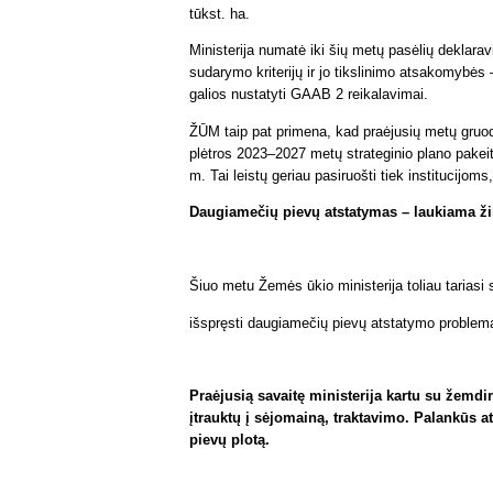
tūkst. ha.
Ministerija numatė iki šių metų pasėlių deklar
sudarymo kriterijų ir jo tikslinimo atsakomybės 
galios nustatyti GAAB 2 reikalavimai.
ŽŪM taip pat primena, kad praėjusių metų gruo
plėtros 2023–2027 metų strateginio plano pakei
m. Tai leistų geriau pasiruošti tiek institucijom
Daugiamečių pievų atstatymas – laukiama ži
Šiuo metu Žemės ūkio ministerija toliau tarias
išspręsti daugiamečių pievų atstatymo problemą
Praėjusią savaitę ministerija kartu su žemdi
įtrauktų į sėjomainą, traktavimo. Palankūs a
pievų plotą.