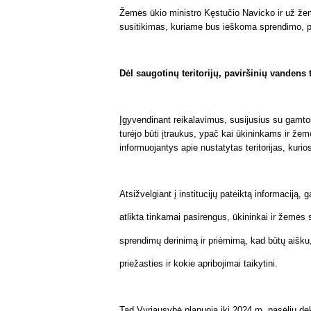
Žemės ūkio ministro Kęstučio Navicko ir už ž
susitikimas, kuriame bus ieškoma sprendimo, 
Dėl saugotinų teritorijų, paviršinių vandens
Įgyvendinant reikalavimus, susijusius su gamtos
turėjo būti įtraukus, ypač kai ūkininkams ir žem
informuojantys apie nustatytas teritorijas, kurio
Atsižvelgiant į institucijų pateiktą informaciją,
atlikta tinkamai pasirengus, ūkininkai ir žemės sa
sprendimų derinimą ir priėmimą, kad būtų aišku, ko
priežasties ir kokie apribojimai taikytini.
Tad Vyriausybė planuoja iki 2024 m. pasėlių dek