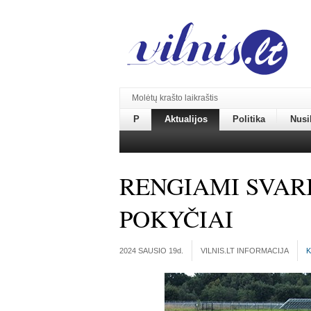
Molėtų krašto laikraštis
P
Aktualijos
Politika
Nusi
RENGIAMI SVAR
POKYČIAI
2024 SAUSIO 19
d.
VILNIS.LT INFORMACIJA
K