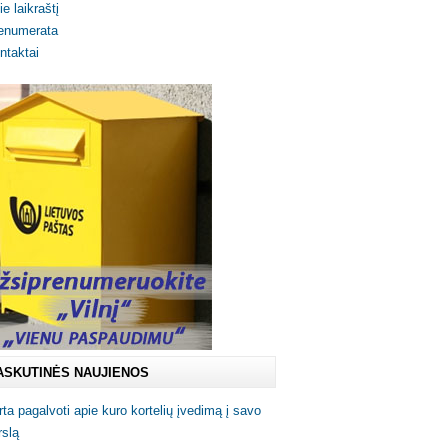
ie laikraštį
enumerata
ntaktai
ASKUTINĖS NAUJIENOS
rta pagalvoti apie kuro kortelių įvedimą į savo
rslą