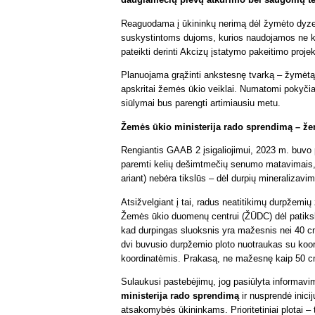
Reaguodama į ūkininkų nerimą dėl žymėto dyzeli
suskystintoms dujoms, kurios naudojamos ne kai
pateikti derinti Akcizų įstatymo pakeitimo projek
Planuojama grąžinti ankstesnę tvarką – žymėtą 
apskritai žemės ūkio veiklai. Numatomi pokyčia
siūlymai bus parengti artimiausiu metu.
Žemės ūkio ministerija rado sprendimą – že
Rengiantis GAAB 2 įsigaliojimui, 2023 m. buv
paremti kelių dešimtmečių senumo matavimais, 
ariant) nebėra tikslūs – dėl durpių mineralizavi
Atsižvelgiant į tai, radus neatitikimų durpžem
Žemės ūkio duomenų centrui (ŽŪDC) dėl patiksl
kad durpingas sluoksnis yra mažesnis nei 40 cm
dvi buvusio durpžemio ploto nuotraukas su koo
koordinatėmis. Prakasą, ne mažesnę kaip 50 cm 
Sulaukusi pastebėjimų, jog pasiūlyta informavi
ministerija rado sprendimą
ir nusprendė inicij
atsakomybės ūkininkams. Prioritetiniai plotai – 