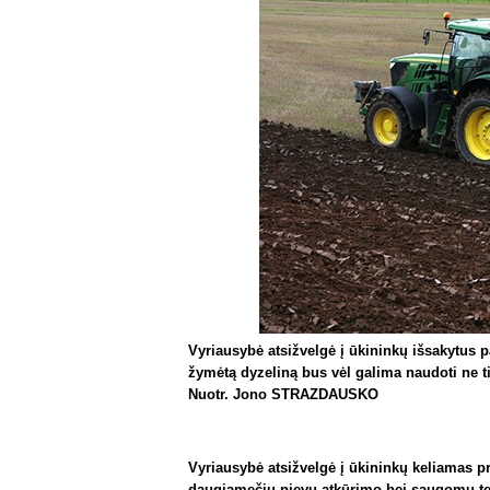
Vyriausybė atsižvelgė į ūkininkų išsakytus
žymėtą dyzeliną bus vėl galima naudoti ne ti
Nuotr. Jono STRAZDAUSKO
Vyriausybė atsižvelgė į ūkininkų keliamas 
daugiamečių pievų atkūrimo bei saugomų teri