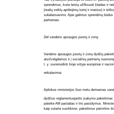
sprendimus, kurie leistų užfiksuoti klaidas ir n
(realių veiklų apribojimų turinį ir mastus) ir ie
subalansavimo. Apie galimus sprendimų būdus Vy
partneriais.
Dėl vandens apsaugos juostų ir zonų
Vandens apsaugos juostų ir zonų dydžių pakeiti
atsižvelgdamos ir į socialinių partnerių nuomonę
t. y. suvienodinti šioje srityje europiniai ir nacion
reikalavimai.
Aplinkos ministerijos šiuo metu derinamas van
dydžius reglamentuojantis įsakymo pakeitimas ati
pateikė AM pastabas ir tris pasiūlymus. Ministeri
kaip sutarta susitikime, pakeitimus patvirtins ik