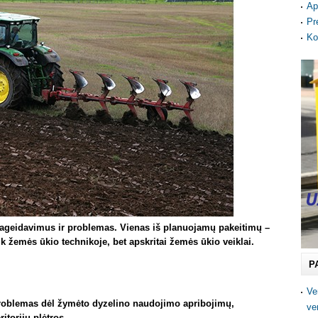
Ap
Pr
Ko
 pageidavimus ir problemas. Vienas iš planuojamų pakeitimų –
k žemės ūkio technikoje, bet apskritai žemės ūkio veiklai.
P
Ve
problemas dėl žymėto dyzelino naudojimo apribojimų,
ve
torijų plėtros.