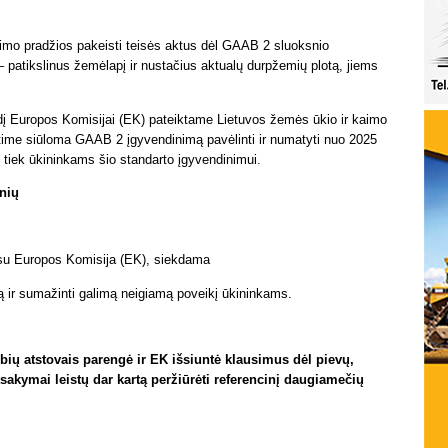
avimo pradžios pakeisti teisės aktus dėl GAAB 2 sluoksnio
– patikslinus žemėlapį ir nustačius aktualų durpžemių plotą, jiems
dį Europos Komisijai (EK) pateiktame Lietuvos žemės ūkio ir kaimo
time siūloma GAAB 2 įgyvendinimą pavėlinti ir numatyti nuo 2025
s, tiek ūkininkams šio standarto įgyvendinimui.
nių
i su Europos Komisija (EK), siekdama
 ir sumažinti galimą neigiamą poveikį ūkininkams.
rbių atstovais parengė ir EK išsiuntė klausimus dėl pievų,
tsakymai leistų dar kartą peržiūrėti referencinį daugiamečių