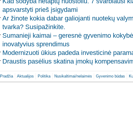
Kad sodyba netaptų nuostoliu. 7 svarbiausi kla
apsvarstyti prieš įsigydami
Ar žinote kokia dabar galiojanti nuotekų valym
tvarka? Susipažinkite.
Sumanieji kaimai – geresnė gyvenimo kokybė
inovatyvius sprendimus
Modernizuoti ūkius padeda investicinė param
Draustis pasėlius skatina įmokų kompensavi
Pradžia
Aktualijos
Politika
Nusikaltimai/nelaimės
Gyvenimo būdas
Ku