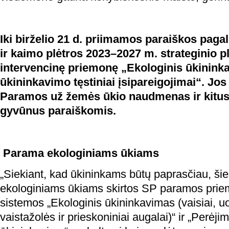
Iki birželio 21 d. priimamos paraiškos paga
ir kaimo plėtros 2023–2027 m. strateginio p
intervencinę priemonę „Ekologinis ūkinink
ūkininkavimo tęstiniai įsipareigojimai“. Jo
Paramos už žemės ūkio naudmenas ir kitus 
gyvūnus paraiškomis.
Parama ekologiniams ūkiams
„Siekiant, kad ūkininkams būtų paprasčiau, ši
ekologiniams ūkiams skirtos SP paramos prie
sistemos „Ekologinis ūkininkavimas (vaisiai, u
vaistažolės ir prieskoniniai augalai)“ ir „Perėji