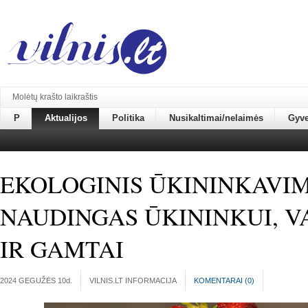
Molėtų krašto laikraštis
P
Aktualijos
Politika
Nusikaltimai/nelaimės
Gyv
EKOLOGINIS ŪKININKAVIM
NAUDINGAS ŪKININKUI, V
IR GAMTAI
2024 GEGUŽĖS 10
d.
VILNIS.LT INFORMACIJA
KOMENTARAI (
0
)