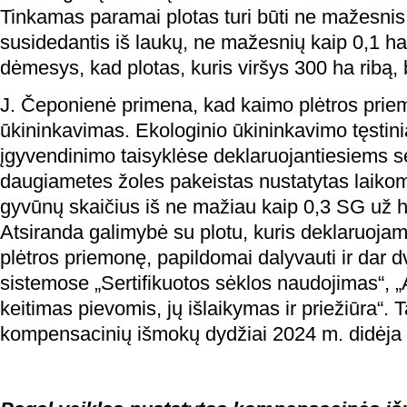
Tinkamas paramai plotas turi būti ne mažesnis
susidedantis iš laukų, ne mažesnių kaip 0,1 ha
dėmesys, kad plotas, kuris viršys 300 ha ribą
J. Čeponienė primena, kad kaimo plėtros prie
ūkininkavimas. Ekologinio ūkininkavimo tęstinia
įgyvendinimo taisyklėse deklaruojantiesiems se
daugiametes žoles pakeistas nustatytas laikomų
gyvūnų skaičius iš ne mažiau kaip 0,3 SG už h
Atsiranda galimybė su plotu, kuris deklaruoja
plėtros priemonę, papildomai dalyvauti ir dar 
sistemose „Sertifikuotos sėklos naudojimas“,
keitimas pievomis, jų išlaikymas ir priežiūra“. 
kompensacinių išmokų dydžiai 2024 m. didėja 