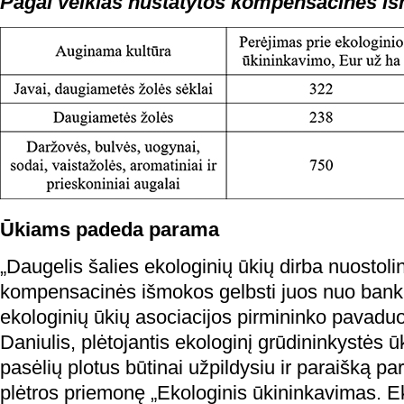
Pagal veiklas nustatytos kompensacinės i
Ūkiams padeda parama
„Daugelis šalies ekologinių ūkių dirba nuostolin
kompensacinės išmokos gelbsti juos nuo bankro
ekologinių ūkių asociacijos pirmininko pavadu
Daniulis, plėtojantis ekologinį grūdininkystės
pasėlių plotus būtinai užpildysiu ir paraišką p
plėtros priemonę „Ekologinis ūkininkavimas. E