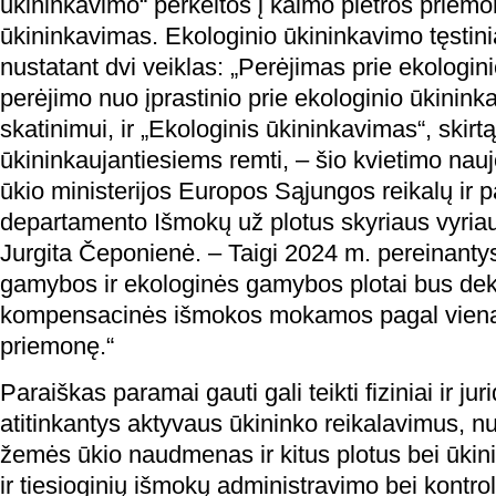
ūkininkavimo“ perkeltos į kaimo plėtros priemo
ūkininkavimas. Ekologinio ūkininkavimo tęstinia
nustatant dvi veiklas: „Perėjimas prie ekologini
perėjimo nuo įprastinio prie ekologinio ūkinink
skatinimui, ir „Ekologinis ūkininkavimas“, skirt
ūkininkaujantiesiems remti, ‒ šio kvietimo nau
ūkio ministerijos Europos Sąjungos reikalų ir 
departamento Išmokų už plotus skyriaus vyriaus
Jurgita Čeponienė. ‒ Taigi 2024 m. pereinanty
gamybos ir ekologinės gamybos plotai bus dekl
kompensacinės išmokos mokamos pagal vien
priemonę.“
Paraiškas paramai gauti gali teikti fiziniai ir ju
atitinkantys aktyvaus ūkininko reikalavimus, 
žemės ūkio naudmenas ir kitus plotus bei ūkin
ir tiesioginių išmokų administravimo bei kontro