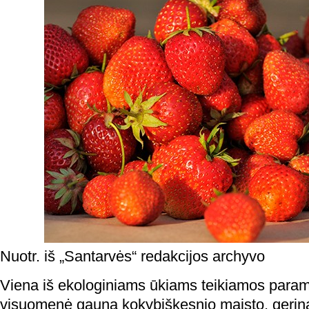
Nuotr. iš „Santarvės“ redakcijos archyvo
Viena iš ekologiniams ūkiams teikiamos para
visuomenė gauna kokybiškesnio maisto, gerin