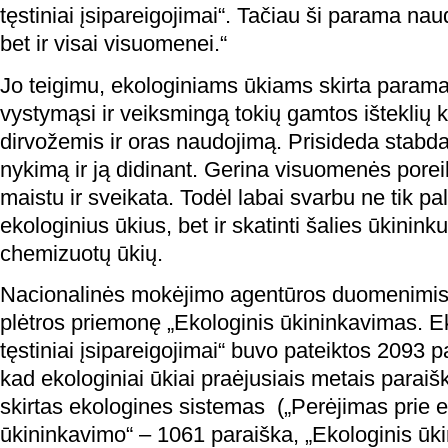
tęstiniai įsipareigojimai“. Tačiau ši parama nau
bet ir visai visuomenei.“
Jo teigimu, ekologiniams ūkiams skirta parama
vystymąsi ir veiksmingą tokių gamtos išteklių 
dirvožemis ir oras naudojimą. Prisideda stabda
nykimą ir ją didinant. Gerina visuomenės porei
maistu ir sveikata. Todėl labai svarbu ne tik pa
ekologinius ūkius, bet ir skatinti šalies ūkininku
chemizuotų ūkių.
Nacionalinės mokėjimo agentūros duomenimis
plėtros priemonę „Ekologinis ūkininkavimas. E
tęstiniai įsipareigojimai“ buvo pateiktos 2093 
kad ekologiniai ūkiai praėjusiais metais paraišk
skirtas ekologines sistemas („Perėjimas prie e
ūkininkavimo“ – 1061 paraiška, „Ekologinis ūki