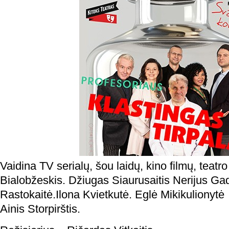
Vaidina TV serialų, šou laidų, kino filmų, teatr
Bialobžeskis. Džiugas Siaurusaitis Nerijus Ga
Rastokaitė.Ilona Kvietkutė. Eglė Mikikulionyt
Ainis Storpirštis.