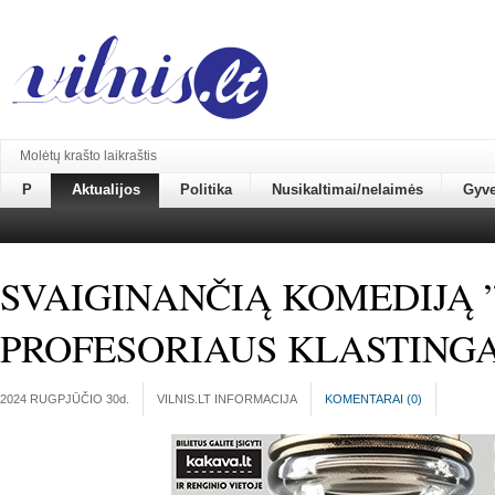
Molėtų krašto laikraštis
P
Aktualijos
Politika
Nusikaltimai/nelaimės
Gyv
SVAIGINANČIĄ KOMEDIJĄ 
PROFESORIAUS KLASTINGA
2024 RUGPJŪČIO 30
d.
VILNIS.LT INFORMACIJA
KOMENTARAI (
0
)