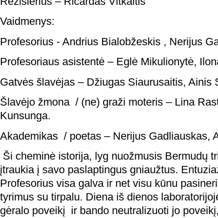
Režisierius – Ričardas Vitkaitis
Vaidmenys:
Profesorius - Andrius Bialobžeskis , Nerijus G
Profesoriaus asistentė – Eglė Mikulionytė, Ilon
Gatvės šlavėjas – Džiugas Siaurusaitis, Ainis S
Šlavėjo žmona / (ne) graži moteris – Lina Ras
Kunsunga.
Akademikas / poetas – Nerijus Gadliauskas, Ain
Ši cheminė istorija, lyg nuožmusis Bermudų tr
įtraukia į savo paslaptingus gniaužtus. Entuzi
Profesorius visa galva ir net visu kūnu pasiner
tyrimus su tirpalu. Diena iš dienos laboratorijoje
gėralo poveikį ir bando neutralizuoti jo poveikį,