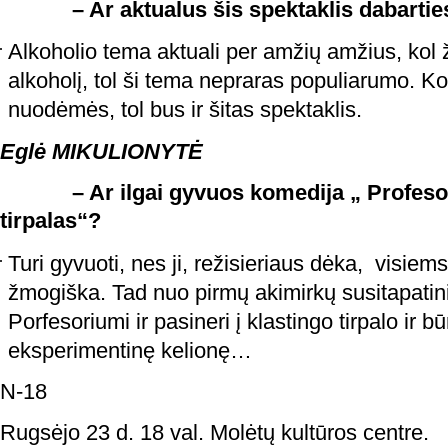
– Ar aktualus šis spektaklis dabartie
Alkoholio tema aktuali per amžių amžius, kol
alkoholį, tol ši tema nepraras populiarumo. K
nuodėmės, tol bus ir šitas spektaklis.
Eglė MIKULIONYTĖ
– Ar ilgai gyvuos komedija „ Profesori
tirpalas“?
Turi gyvuoti, nes ji, režisieriaus dėka, visiems 
žmogiška. Tad nuo pirmų akimirkų susitapatin
Porfesoriumi ir pasineri į klastingo tirpalo ir bū
eksperimentinę kelionę…
N-18
Rugsėjo 23 d. 18 val. Molėtų kultūros centre.