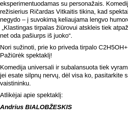
eksperimentuodamas su personažais. Komedi
režisierius Ričardas Vitkaitis tikina, kad spekta
negydo – į suvokimą keliaujama lengvo humoro
„Klastingas tirpalas žiūrovui atskleis tiek atpa
net oda pašiurps iš juoko“.
Nori sužinoti, prie ko priveda tirpalo C2H5O
Pažiūrėk spektaklį!
Komedija universali ir subalansuota tiek vyram
jei esate silpnų nervų, dėl visa ko, pasitarkite
vaistininku.
Atlikėjai apie spektaklį:
Andrius BIALOBŽESKIS