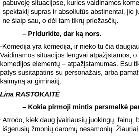
pabuvoję situacijose, kurios vaidinamos kome
spektaklį supras ir absoliutūs abstinentai, jie 
ne šiaip sau, o dėl tam tikrų priežasčių.
– Pridurkite, dar ką nors.
-Komedija yra komedija, ir nieko tu čia daugiau
Vaidinamos situacijos lengvai atpažįstamos, o
komedijos elementų – atpažįstamumas. Esu ti
patys susitapatins su personažais, arba pamat
kaimyną ar giminaitį.
Lina RASTOKAITĖ
– Kokia pirmoji mintis persmelkė pers
Atrodo, kiek daug įvairiausių juokingų, fainų, b
išgėrusių žmonių daromų nesamonių. Žiauriai