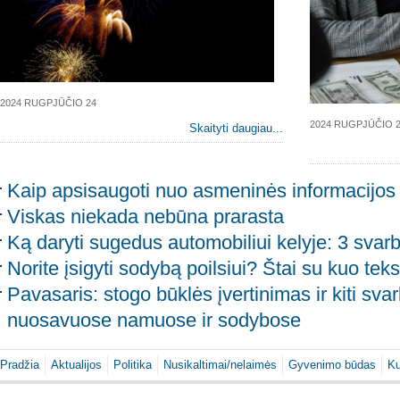
2024 RUGPJŪČIO 24
2024 RUGPJŪČIO 
Skaityti daugiau...
Kaip apsisaugoti nuo asmeninės informacijos
Viskas niekada nebūna prarasta
Ką daryti sugedus automobiliui kelyje: 3 svarb
Norite įsigyti sodybą poilsiui? Štai su kuo teks
Pavasaris: stogo būklės įvertinimas ir kiti sva
nuosavuose namuose ir sodybose
Pradžia
Aktualijos
Politika
Nusikaltimai/nelaimės
Gyvenimo būdas
Ku