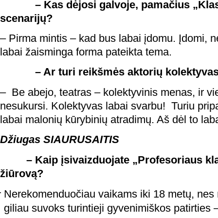
– Kas dėjosi galvoje, pamačius „Klasti
scenarijų?
– Pirma mintis – kad bus labai įdomu. Įdomi, n
labai žaisminga forma pateikta tema.
– Ar turi reikšmės aktorių kolektyvas, 
– Be abejo, teatras – kolektyvinis menas, ir vi
nesukursi. Kolektyvas labai svarbu! Turiu prip
labai malonių kūrybinių atradimų. Aš dėl to lab
Džiugas SIAURUSAITIS
– Kaip įsivaizduojate „Profesoriaus kla
žiūrovą?
Nerekomenduočiau vaikams iki 18 metų, nes
giliau suvoks turintieji gyvenimiškos patirties –