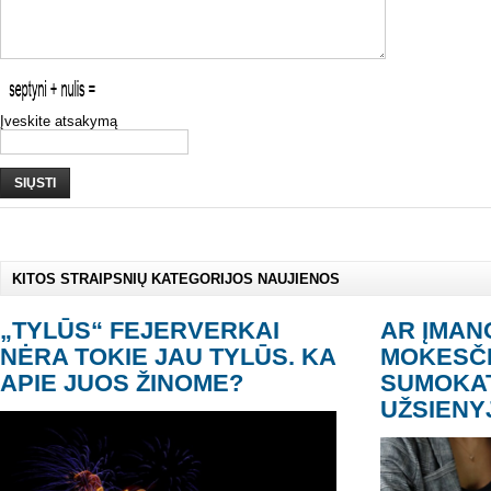
Įveskite atsakymą
SIŲSTI
KITOS STRAIPSNIŲ KATEGORIJOS NAUJIENOS
„TYLŪS“ FEJERVERKAI
AR ĮMAN
NĖRA TOKIE JAU TYLŪS. KA
MOKESČI
APIE JUOS ŽINOME?
SUMOKAT
UŽSIENY