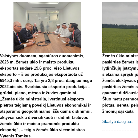
Valstybės duomenų agentūros duomenimis,
Žemės ūkio minist
2023 m. žemės ūkio ir maisto produktų
paskirties žemės įs
eksportas sudarė 19,6 proc. viso Lietuvos
lydinčiųjų įstatym
eksporto – šios produkcijos eksportuota už
siekiama spręsti į
6945,3 mln. eurų. Tai yra 2,8 proc. daugiau negu
žemės efektyvaus 
2022-aisiais. Svarbiausia eksporto produkcija –
paskirties žemės 
grūdai, pieno, mėsos ir žuvies gaminiai.
gaunant didžiausi
„Žemės ūkio ministerija, įvertinusi eksporto
Šiuo metu pernuo
plėtros teigiamą poveikį Lietuvos ekonomikai ir
plotus, neretai p
atsparumo geopolitiniams iššūkiams didinimui,
žmonių sąskaita.
aktyviai siekia diversifikuoti ir didinti Lietuvos
Skaityti daugiau...
žemės ūkio ir maisto pramonės produktų
eksportą“, – teigia žemės ūkio viceministras
Vytenis Tomkus.