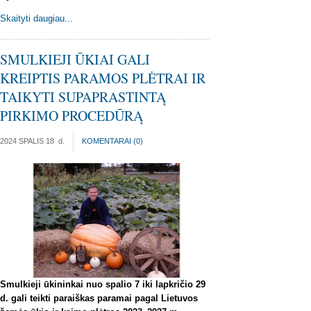
Skaityti daugiau...
SMULKIEJI ŪKIAI GALI
KREIPTIS PARAMOS PLĖTRAI IR
TAIKYTI SUPAPRASTINTĄ
PIRKIMO PROCEDŪRĄ
2024 SPALIS 18
d.
KOMENTARAI (
0
)
Smulkieji ūkininkai nuo spalio 7 iki lapkričio 29
d. gali teikti paraiškas paramai pagal Lietuvos