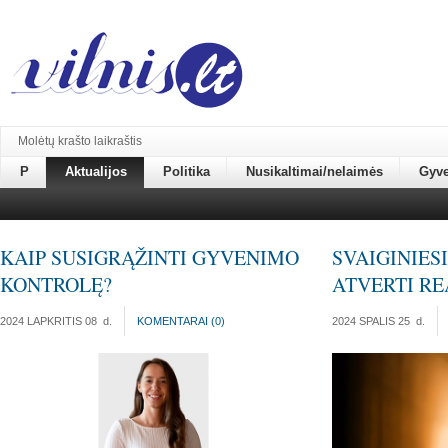
Molėtų krašto laikraštis
P
Aktualijos
Politika
Nusikaltimai/nelaimės
Gyv
KAIP SUSIGRĄŽINTI GYVENIMO
SVAIGINIESI
KONTROLĘ?
ATVERTI RE
2024 LAPKRITIS 08
d.
KOMENTARAI (
0
)
2024 SPALIS 25
d.