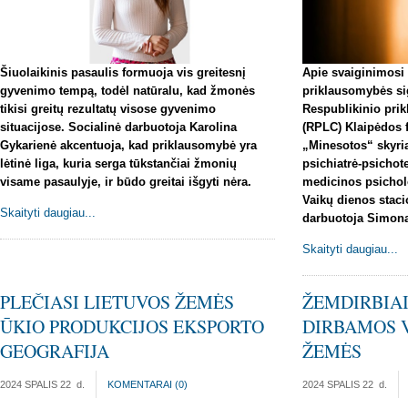
Šiuolaikinis pasaulis formuoja vis greitesnį
Apie svaiginimosi 
gyvenimo tempą, todėl natūralu, kad žmonės
priklausomybės si
tikisi greitų rezultatų visose gyvenimo
Respublikinio pri
situacijose. Socialinė darbuotoja Karolina
(RPLC) Klaipėdos fi
Gykarienė akcentuoja, kad priklausomybė yra
„
Minesotos“ skyri
lėtinė liga, kuria serga tūkstančiai žmonių
psichiatrė-psichot
visame pasaulyje, ir būdo greitai išgyti nėra.
medicinos psichol
Vaikų dienos staci
Skaityti daugiau...
darbuotoja Simona
Skaityti daugiau...
PLEČIASI LIETUVOS ŽEMĖS
ŽEMDIRBIAI
ŪKIO PRODUKCIJOS EKSPORTO
DIRBAMOS 
GEOGRAFIJA
ŽEMĖS
2024 SPALIS 22
d.
KOMENTARAI (
0
)
2024 SPALIS 22
d.