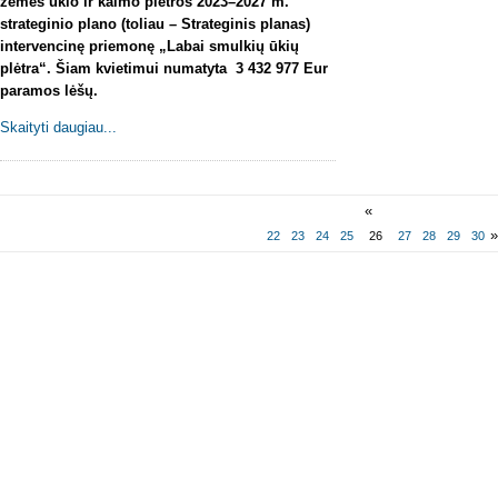
žemės ūkio ir kaimo plėtros 2023–2027 m.
strateginio plano (toliau – Strateginis planas)
intervencinę priemonę „Labai smulkių ūkių
plėtra“. Šiam kvietimui numatyta 3 432 977 Eur
paramos lėšų.
Skaityti daugiau...
«
22
23
24
25
26
27
28
29
30