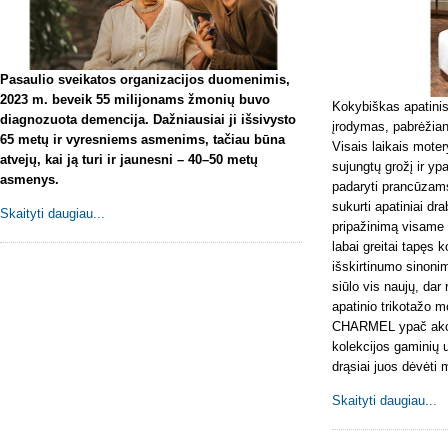
Pasaulio sveikatos organizacijos duomenimis,
2023 m. beveik 55 milijonams žmonių buvo
Kokybiškas apatinis
diagnozuota demencija. Dažniausiai ji išsivysto
įrodymas, pabrėžian
65 metų ir vyresniems asmenims, tačiau būna
Visais laikais moter
atvejų, kai ją turi ir jaunesni – 40–50 metų
sujungtų grožį ir yp
asmenys.
padaryti prancūza
sukurti apatiniai dra
Skaityti daugiau...
pripažinimą visame 
labai greitai tapęs 
išskirtinumo sinoni
siūlo vis naujų, dar 
apatinio trikotažo m
CHARMEL ypač akce
kolekcijos gaminių 
drąsiai juos dėvėti 
Skaityti daugiau...