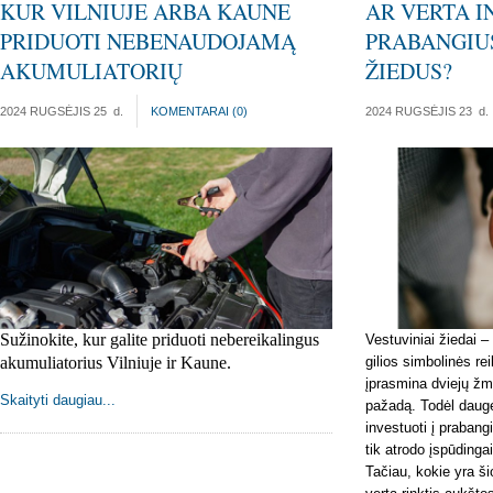
KUR VILNIUJE ARBA KAUNE
AR VERTA I
PRIDUOTI NEBENAUDOJAMĄ
PRABANGIU
AKUMULIATORIŲ
ŽIEDUS?
2024 RUGSĖJIS 25
d.
KOMENTARAI (
0
)
2024 RUGSĖJIS 23
d.
Sužinokite, kur galite priduoti nebereikalingus 
Vestuviniai žiedai – 
akumuliatorius Vilniuje ir Kaune. 
gilios simbolinės re
įprasmina dviejų žm
Skaityti daugiau...
pažadą. Todėl daugel
investuoti į prabang
tik atrodo įspūdingai,
Tačiau, kokie yra ši