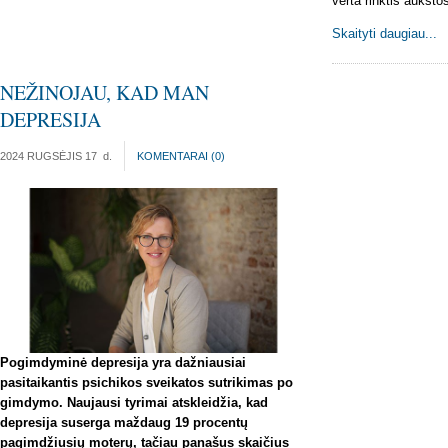
verta rinktis aukšt
Skaityti daugiau...
NEŽINOJAU, KAD MAN
DEPRESIJA
2024 RUGSĖJIS 17
d.
KOMENTARAI (
0
)
Pogimdyminė depresija yra dažniausiai
pasitaikantis psichikos sveikatos sutrikimas po
gimdymo. Naujausi tyrimai atskleidžia, kad
depresija suserga maždaug 19 procentų
pagimdžiusių moterų, tačiau panašus skaičius