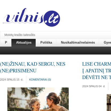
Molėtų krašto laikraštis
P
Aktualijos
Politika
Nusikaltimai/nelaimės
Gyv
(NE)ŽINAU, KAD SERGU, NES
LISE CHARM
(NE)PRISIMENU
Į APATINĮ 
DĖVĖTI NE 
2024 SPALIS 15
d.
KOMENTARAI (
0
)
2024 SPALIS 04
d.