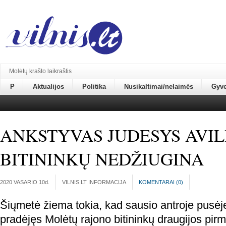
Molėtų krašto laikraštis
P
Aktualijos
Politika
Nusikaltimai/nelaimės
Gyv
ANKSTYVAS JUDESYS AVIL
BITININKŲ NEDŽIUGINA
2020 VASARIO 10
d.
VILNIS.LT INFORMACIJA
KOMENTARAI (
0
)
Šiųmetė žiema tokia, kad sausio antroje pusėj
pradėjęs Molėtų rajono bitininkų draugijos pir