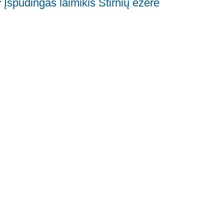
Įspūdingas laimikis Stirnių ežere