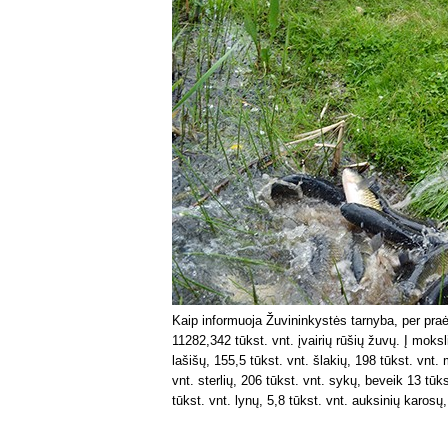
Kaip informuoja Žuvininkystės tarnyba, per praėj
11282,342 tūkst. vnt. įvairių rūšių žuvų. Į mok
lašišų, 155,5 tūkst. vnt. šlakių, 198 tūkst. vnt.
vnt. sterlių, 206 tūkst. vnt. sykų, beveik 13 tūk
tūkst. vnt. lynų, 5,8 tūkst. vnt. auksinių karosų,