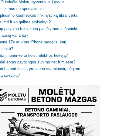
O kviečia Molėtų gyventojus į gyvus
sitikimus su specialistais
plūdimio kosmetikos rinkinys: ką tikrai verta
siimti ir ko galima atsisakyti?
ip palyginti televizorių pasiūlymus ir išsirinkti
riausią variantą?
hone 17e ar kitas iPhone modelis: kurį
sirinkti?
da įmonei verta keisti elektros tiekėją?
dėl erkės pavojingos šunims net ir mieste?
dėl amortizacija yra viena svarbiausių bėgimo
tų savybių?