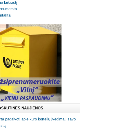
ie laikraštį
enumerata
ntaktai
ASKUTINĖS NAUJIENOS
rta pagalvoti apie kuro kortelių įvedimą į savo
rslą