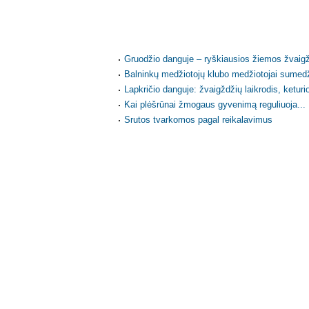
Gruodžio danguje – ryškiausios žiemos žvaig
Balninkų medžiotojų klubo medžiotojai sumedž
Lapkričio danguje: žvaigždžių laikrodis, keturi
Kai plėšrūnai žmogaus gyvenimą reguliuoja...
Srutos tvarkomos pagal reikalavimus