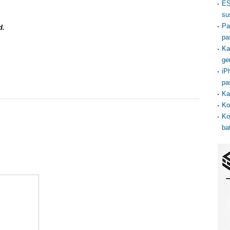
ES
su
Pa
d.
pa
Ka
ge
iP
pa
Ka
Ko
Ko
ba