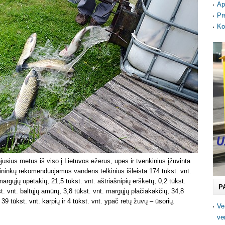
Ap
Pr
Ko
usius metus iš viso į Lietuvos ežerus, upes ir tvenkinius įžuvinta
slininkų rekomenduojamus vandens telkinius išleista 174 tūkst. vnt.
 margųjų upėtakių, 21,5 tūkst. vnt. aštriašnipių eršketų, 0,2 tūkst.
P
st. vnt. baltųjų amūrų, 3,8 tūkst. vnt. margųjų plačiakakčių, 34,8
 39 tūkst. vnt. karpių ir 4 tūkst. vnt. ypač retų žuvų – ūsorių.
Ve
ve