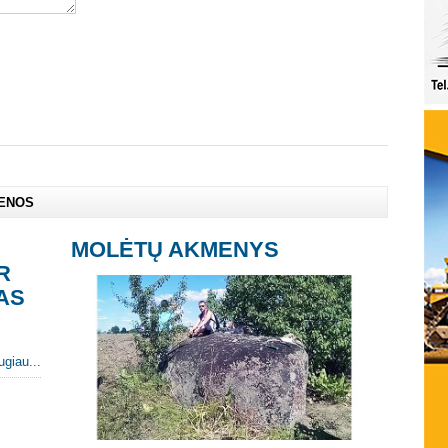
IENOS
MOLĖTŲ AKMENYS
R
AS
ugiau...