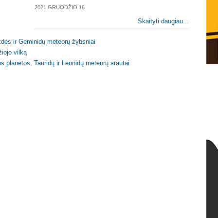
2021 GRUODŽIO 16
Skaityti daugiau...
ždės ir Geminidų meteorų žybsniai
iojo vilką
os planetos, Tauridų ir Leonidų meteorų srautai