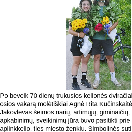
Po beveik 70 dienų trukusios kelionės dviračiai
osios vakarą molėtiškiai Agnė Rita Kučinskait
Jakovlevas šeimos narių, artimųjų, giminaičių,
apkabinimų, sveikinimų jūra buvo pasitikti prie
aplinkkelio, ties miesto ženklu. Simbolinės suti