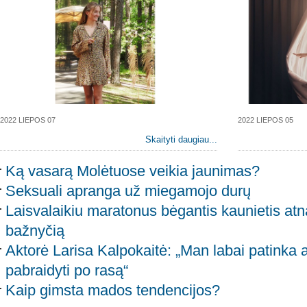
2022 LIEPOS 07
2022 LIEPOS 05
Skaityti daugiau...
Ką vasarą Molėtuose veikia jaunimas?
Seksuali apranga už miegamojo durų
Laisvalaikiu maratonus bėgantis kaunietis atn
bažnyčią
Aktorė Larisa Kalpokaitė: „Man labai patinka ank
pabraidyti po rasą“
Kaip gimsta mados tendencijos?