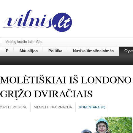
Molėtų krašto laikraštis
P
Aktualijos
Politika
Nusikaltimai/nelaimės
Gyv
MOLĖTIŠKIAI IŠ LONDONO
GRĮŽO DVIRAČIAIS
2022 LIEPOS 07
d.
VILNIS.LT INFORMACIJA
KOMENTARAI (
0
)