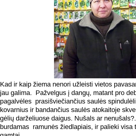
Kad ir kaip žiema nenori užleisti vietos pavasar
jau galima. Pažvelgus į dangų, matant pro debe
pagalvėles prasišviečiančius saulės spindulėl
kovarnius ir bandančius saulės atokaitoje skver
gėlių darželiuose daigus. Nušals ar nenušals?..
burdamas ramunės žiedlapiais, ir palieki visa t
gamtai.