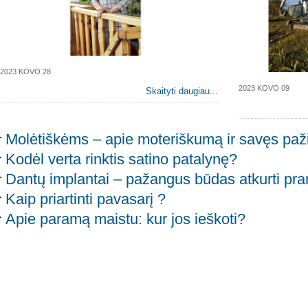
2023 KOVO 28
2023 KOVO 09
Skaityti daugiau...
Molėtiškėms – apie moteriškumą ir savęs paž
Kodėl verta rinktis satino patalynę?
Dantų implantai – pažangus būdas atkurti pra
Kaip priartinti pavasarį ?
Apie paramą maistu: kur jos ieškoti?