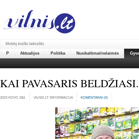
Molėtų krašto laikraštis
P
Aktualijos
Politika
Nusikaltimai/nelaimės
Gyv
KAI PAVASARIS BELDŽIASI..
2023 KOVO 28
d.
VILNIS.LT INFORMACIJA
KOMENTARAI (
0
)