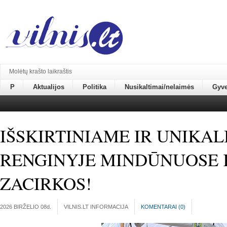
Molėtų krašto laikraštis
P
Aktualijos
Politika
Nusikaltimai/nelaimės
Gyv
IŠSKIRTINIAME IR UNIKA
RENGINYJE MINDŪNUOSE 
ZACIRKOS!
2026 BIRŽELIO 08
d.
VILNIS.LT INFORMACIJA
KOMENTARAI (
0
)