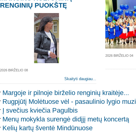
RENGINIŲ PUOKŠTĘ
2026 BIRŽELIO 04
2026 BIRŽELIO 08
Skaityti daugiau...
Margoje ir pilnoje birželio renginių kraitėje...
Rugpjūtį Molėtuose vėl - pasaulinio lygio muzi
Į svečius kviečia Pagulbis
Menų mokykla surengė didįjį metų koncertą
Kelių kartų šventė Mindūnuose