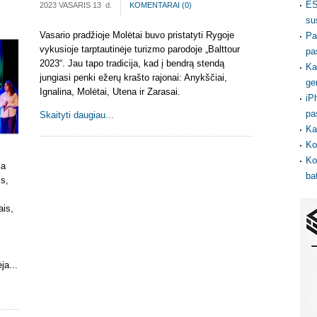
ES
2023 VASARIS 13
d.
KOMENTARAI (
0
)
su
Vasario pradžioje Molėtai buvo pristatyti Rygoje
Pa
vykusioje tarptautinėje turizmo parodoje „Balttour
pa
2023“. Jau tapo tradicija, kad į bendrą stendą
Ka
jungiasi penki ežerų krašto rajonai: Anykščiai,
ge
Ignalina, Molėtai, Utena ir Zarasai.
iP
pa
Skaityti daugiau...
Ka
Ko
Ko
ia
ba
ms,
ais,
ja...