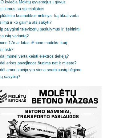
O kviečia Molėtų gyventojus į gyvus
sitikimus su specialistais
plūdimio kosmetikos rinkinys: ką tikrai verta
siimti ir ko galima atsisakyti?
ip palyginti televizorių pasiūlymus ir išsirinkti
riausią variantą?
hone 17e ar kitas iPhone modelis: kurį
sirinkti?
da įmonei verta keisti elektros tiekėją?
dėl erkės pavojingos šunims net ir mieste?
dėl amortizacija yra viena svarbiausių bėgimo
tų savybių?