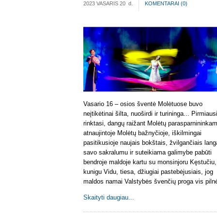
2023 VASARIS 20
d.
KOMENTARAI (
0
)
Vasario 16 – osios šventė Molėtuose buvo
neįtikėtinai šilta, nuoširdi ir turininga... Pirmiaus
rinktasi, dangų raižant Molėtų parasparnininka
atnaujintoje Molėtų bažnyčioje, iškilmingai
pasitikusioje naujais bokštais, žvilgančiais lang
savo sakralumu ir suteikiama galimybe pabūti
bendroje maldoje kartu su monsinjoru Kęstučiu,
kunigu Vidu, tiesa, džiugiai pastebėjusiais, jog
maldos namai Valstybės švenčių proga vis pilnė
Skaityti daugiau...