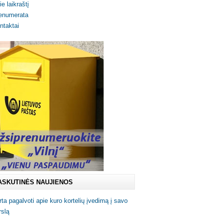
ie laikraštį
enumerata
ntaktai
ASKUTINĖS NAUJIENOS
rta pagalvoti apie kuro kortelių įvedimą į savo
rslą