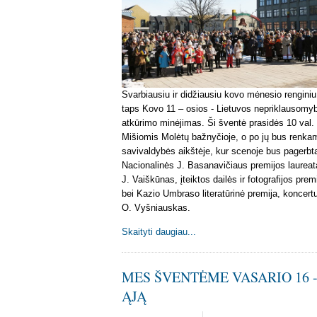
Svarbiausiu ir didžiausiu kovo mėnesio renginiu
taps Kovo 11 – osios - Lietuvos nepriklausomy
atkūrimo minėjimas. Ši šventė prasidės 10 val. 
Mišiomis Molėtų bažnyčioje, o po jų bus renka
savivaldybės aikštėje, kur scenoje bus pagerbt
Nacionalinės J. Basanavičiaus premijos laureat
J. Vaiškūnas, įteiktos dailės ir fotografijos prem
bei Kazio Umbraso literatūrinė premija, koncert
O. Vyšniauskas.
Skaityti daugiau...
MES ŠVENTĖME VASARIO 16 
ĄJĄ