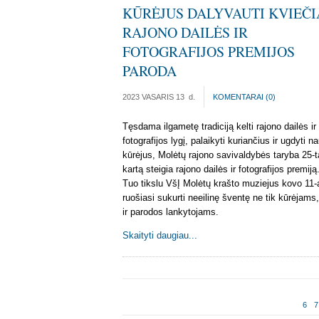
KŪRĖJUS DALYVAUTI KVIEČI
RAJONO DAILĖS IR
FOTOGRAFIJOS PREMIJOS
PARODA
2023 VASARIS 13
d.
KOMENTARAI (
0
)
Tęsdama ilgametę tradiciją kelti rajono dailės ir
fotografijos lygį, palaikyti kuriančius ir ugdyti n
kūrėjus, Molėtų rajono savivaldybės taryba 25-t
kartą steigia rajono dailės ir fotografijos premiją
Tuo tikslu VšĮ Molėtų krašto muziejus kovo 11-
ruošiasi sukurti neeilinę šventę ne tik kūrėjams,
ir parodos lankytojams.
Skaityti daugiau...
6
7