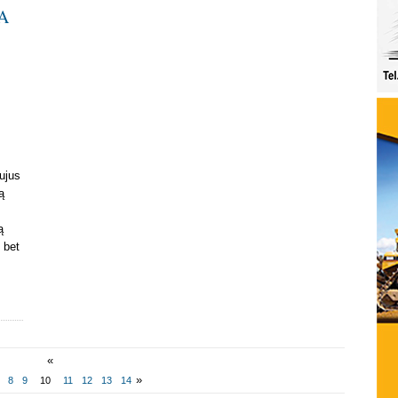
A
aujus
ą
.
ą
 bet
«
»
8
9
10
11
12
13
14