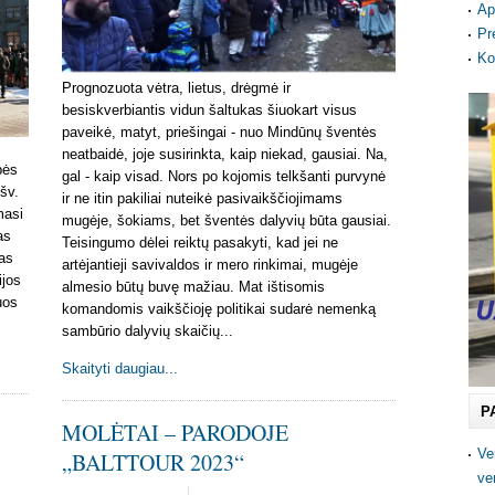
Ap
Pr
Ko
Prognozuota vėtra, lietus, drėgmė ir
besiskverbiantis vidun šaltukas šiuokart visus
paveikė, matyt, priešingai - nuo Mindūnų šventės
neatbaidė, joje susirinkta, kaip niekad, gausiai. Na,
bės
gal - kaip visad. Nors po kojomis telkšanti purvynė
šv.
ir ne itin pakiliai nuteikė pasivaikščiojimams
masi
mugėje, šokiams, bet šventės dalyvių būta gausiai.
as
Teisingumo dėlei reiktų pasakyti, kad jei ne
as
artėjantieji savivaldos ir mero rinkimai, mugėje
ijos
almesio būtų buvę mažiau. Mat ištisomis
uos
komandomis vaikščioję politikai sudarė nemenką
sambūrio dalyvių skaičių...
Skaityti daugiau...
P
-
MOLĖTAI – PARODOJE
Ve
„BALTTOUR 2023“
ve