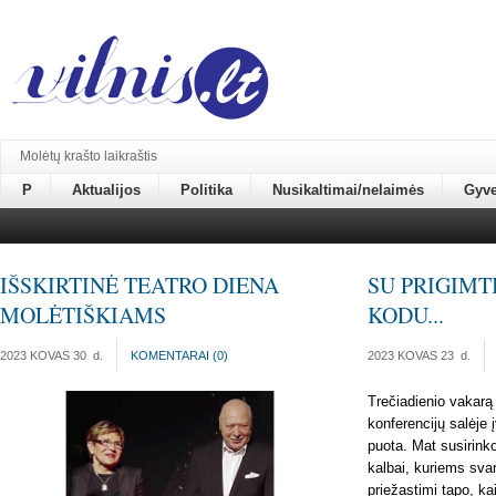
Molėtų krašto laikraštis
P
Aktualijos
Politika
Nusikaltimai/nelaimės
Gyv
IŠSKIRTINĖ TEATRO DIENA
SU PRIGIMT
MOLĖTIŠKIAMS
KODU...
2023 KOVAS 30
d.
KOMENTARAI (
0
)
2023 KOVAS 23
d.
Trečiadienio vakarą
konferencijų salėje 
puota. Mat susirinko
kalbai, kuriems svar
priežastimi tapo, ka