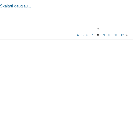
Skaityti daugiau...
«
»
4
5
6
7
8
9
10
11
12