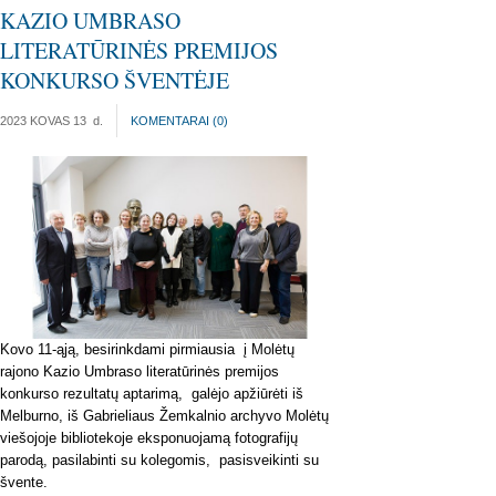
KAZIO UMBRASO
LITERATŪRINĖS PREMIJOS
KONKURSO ŠVENTĖJE
2023 KOVAS 13
d.
KOMENTARAI (
0
)
Kovo 11-ąją, besirinkdami pirmiausia į Molėtų
rajono Kazio Umbraso literatūrinės premijos
konkurso rezultatų aptarimą, galėjo apžiūrėti iš
Melburno, iš Gabrieliaus Žemkalnio archyvo Molėtų
viešojoje bibliotekoje eksponuojamą fotografijų
parodą, pasilabinti su kolegomis, pasisveikinti su
švente.