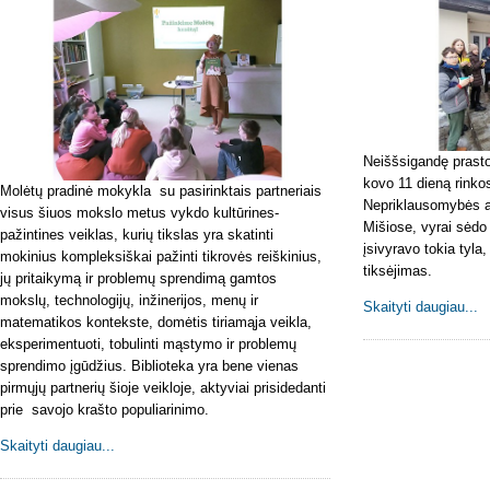
Neiššsigandę prasto
kovo 11 dieną rinko
Molėtų pradinė mokykla su pasirinktais partneriais
Nepriklausomybės a
visus šiuos mokslo metus vykdo kultūrines-
Mišiose, vyrai sėdo
pažintines veiklas, kurių tikslas yra skatinti
įsivyravo tokia tyla,
mokinius kompleksiškai pažinti tikrovės reiškinius,
tiksėjimas.
jų pritaikymą ir problemų sprendimą gamtos
mokslų, technologijų, inžinerijos, menų ir
Skaityti daugiau...
matematikos kontekste, domėtis tiriamąja veikla,
eksperimentuoti, tobulinti mąstymo ir problemų
sprendimo įgūdžius. Biblioteka yra bene vienas
pirmųjų partnerių šioje veikloje, aktyviai prisidedanti
prie savojo krašto populiarinimo.
Skaityti daugiau...