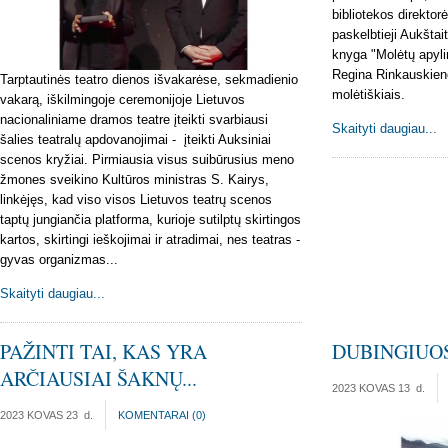
bibliotekos direktor
paskelbtieji Aukštait
knyga "Molėtų apylin
Regina Rinkauskienė
Tarptautinės teatro dienos išvakarėse, sekmadienio
molėtiškiais.
vakarą, iškilmingoje ceremonijoje Lietuvos
nacionaliniame dramos teatre įteikti svarbiausi
Skaityti daugiau...
šalies teatralų apdovanojimai - įteikti Auksiniai
scenos kryžiai. Pirmiausia visus suibūrusius meno
žmones sveikino Kultūros ministras S. Kairys,
linkėjęs, kad viso visos Lietuvos teatrų scenos
taptų jungiančia platforma, kurioje sutilptų skirtingos
kartos, skirtingi ieškojimai ir atradimai, nes teatras -
gyvas organizmas...
Skaityti daugiau...
PAŽINTI TAI, KAS YRA
DUBINGIUOS
ARČIAUSIAI ŠAKNŲ...
2023 KOVAS 13
d.
2023 KOVAS 23
d.
KOMENTARAI (
0
)