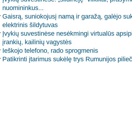
nuomininkus...
Gaisrą, suniokojusį namą ir garažą, galėjo suke
elektrinis šildytuvas
Įvykių suvestinėse nesėkmingi virtualūs apsipi
įrankių, kailinių vagystės
Ieškojo telefono, rado sprogmenis
Patikrinti įtarimus sukėlę trys Rumunijos pilieč