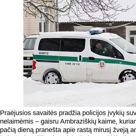
Praėjusios savaitės pradžia policijos įvykių su
nelaimėmis – gaisru Ambraziškių kaime, kuri
pačią dieną pranešta apie rastą mirusį žveją 