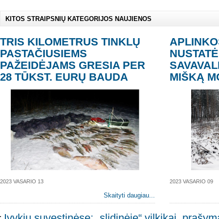
KITOS STRAIPSNIŲ KATEGORIJOS NAUJIENOS
TRIS KILOMETRUS TINKLŲ
APLINKO
PASTAČIUSIEMS
NUSTATĖ
PAŽEIDĖJAMS GRESIA PER
SAVAVAL
28 TŪKST. EURŲ BAUDA
MIŠKĄ M
2023 VASARIO 13
2023 VASARIO 09
Skaityti daugiau...
Įvykių suvestinėse: „slidinėję“ vilkikai, prašymai