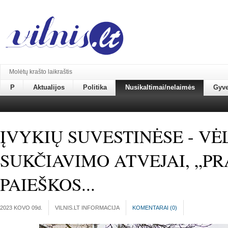
Molėtų krašto laikraštis
P
Aktualijos
Politika
Nusikaltimai/nelaimės
Gyv
ĮVYKIŲ SUVESTINĖSE - VĖ
SUKČIAVIMO ATVEJAI, „P
PAIEŠKOS...
2023 KOVO 09
d.
VILNIS.LT INFORMACIJA
KOMENTARAI (
0
)