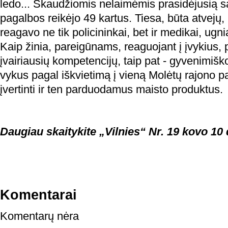
ledo... Skaudžiomis nelaimėmis prasidėjusią s
pagalbos reikėjo 49 kartus. Tiesa, būta atvejų,
reagavo ne tik policininkai, bet ir medikai, ugni
Kaip žinia, pareigūnams, reaguojant į įvykius, p
įvairiausių kompetencijų, taip pat - gyvenimiškos
vykus pagal iškvietimą į vieną Molėtų rajono p
įvertinti ir ten parduodamus maisto produktus.
Daugiau skaitykite „Vilnies“ Nr. 19 kovo 10 
Komentarai
Komentarų nėra