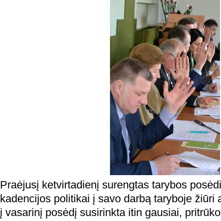
Praėjusį ketvirtadienį surengtas tarybos posėdi
kadencijos politikai į savo darbą taryboje žiūri 
į vasarinį posėdį susirinkta itin gausiai, pritrūko