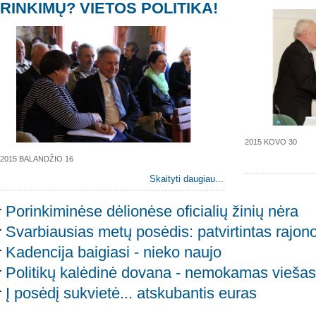
RINKIMŲ? VIETOS POLITIKA!
2015 KOVO 30
2015 BALANDŽIO 16
Skaityti daugiau...
Porinkiminėse dėlionėse oficialių žinių nėra
Svarbiausias metų posėdis: patvirtintas rajon
Kadencija baigiasi - nieko naujo
Politikų kalėdinė dovana - nemokamas viešasi
Į posėdį sukvietė... atskubantis euras