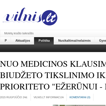
Molėtų krašto laikraštis
P
Aktualijos
Politika
Nusikaltimai/nelaimės
Gyv
NUO MEDICINOS KLAUSIM
BIUDŽETO TIKSLINIMO IKI.
PRIORITETO "EŽERŪNUI - 
2015 RUGPJŪČIO 24
d.
VILNIS.LT INFORMACIJA
KOMENTARAI (
0
)