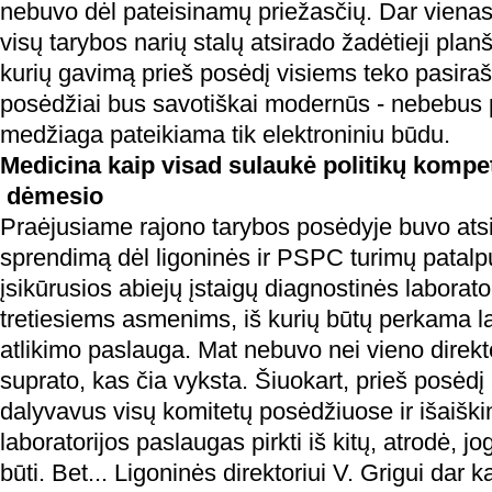
nebuvo dėl pateisinamų priežasčių. Dar vienas
visų tarybos narių stalų atsirado žadėtieji planš
kurių gavimą prieš posėdį visiems teko pasirašy
posėdžiai bus savotiškai modernūs - nebebus p
medžiaga pateikiama tik elektroniniu būdu.
Medicina kaip visad sulaukė politikų kompet
dėmesio
Praėjusiame rajono tarybos posėdyje buvo atsis
sprendimą dėl ligoninės ir PSPC turimų patalpų
įsikūrusios abiejų įstaigų diagnostinės laborat
tretiesiems asmenims, iš kurių būtų perkama la
atlikimo paslauga. Mat nebuvo nei vieno direkt
suprato, kas čia vyksta. Šiuokart, prieš posė
dalyvavus visų komitetų posėdžiuose ir išaiški
laboratorijos paslaugas pirkti iš kitų, atrodė, jo
būti. Bet... Ligoninės direktoriui V. Grigui dar ka