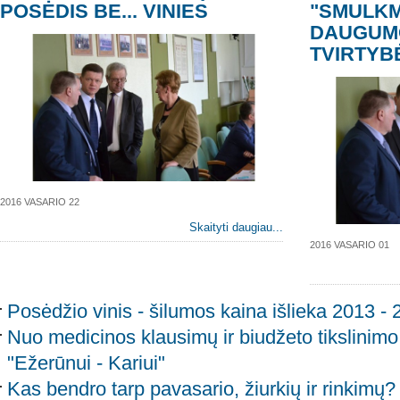
POSĖDIS BE... VINIES
"SMULKM
DAUGUMO
TVIRTYB
2016 VASARIO 22
Skaityti daugiau...
2016 VASARIO 01
Posėdžio vinis - šilumos kaina išlieka 2013 -
Nuo medicinos klausimų ir biudžeto tikslinimo ik
"Ežerūnui - Kariui"
Kas bendro tarp pavasario, žiurkių ir rinkimų? 