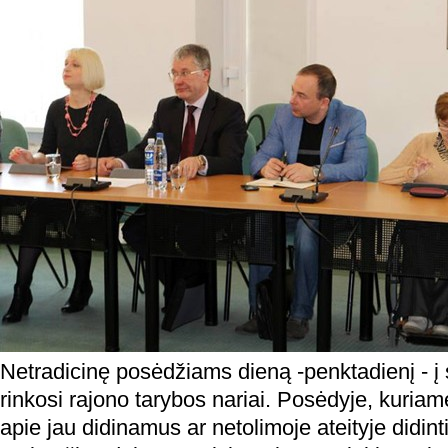
Netradicinę posėdžiams dieną -penktadienį - į
rinkosi rajono tarybos nariai. Posėdyje, kuriam
apie jau didinamus ar netolimoje ateityje didin