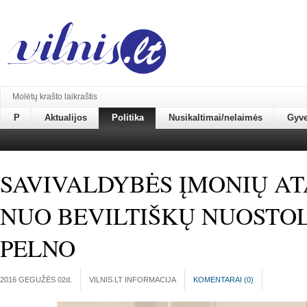
Molėtų krašto laikraštis
P
Aktualijos
Politika
Nusikaltimai/nelaimės
Gyv
SAVIVALDYBĖS ĮMONIŲ AT
NUO BEVILTIŠKŲ NUOSTOLIŲ
PELNO
2016 GEGUŽĖS 02
d.
VILNIS.LT INFORMACIJA
KOMENTARAI (
0
)