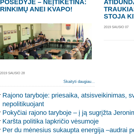
POSĖDYJE – NEĮTIKĖTINA:
ATIDUND
RINKIMŲ ANEI KVAPO!
TRAUKIAS
STOJA KIT
2019 SAUSIO 07
2019 SAUSIO 28
Skaityti daugiau...
Rajono taryboje: priesaika, atsisveikinimas, sv
nepolitikuojant
Pokyčiai rajono taryboje – į ją sugrįžta Jeron
Karšta politika lapkričio vėsumoje
Per du mėnesius sukaupta energija –audrai p