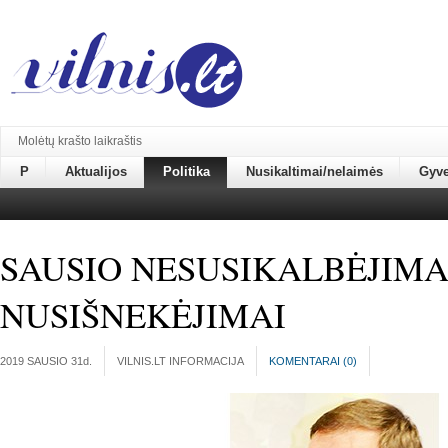
Molėtų krašto laikraštis
P
Aktualijos
Politika
Nusikaltimai/nelaimės
Gyv
SAUSIO NESUSIKALBĖJIMAI
NUSIŠNEKĖJIMAI
2019 SAUSIO 31
d.
VILNIS.LT INFORMACIJA
KOMENTARAI (
0
)