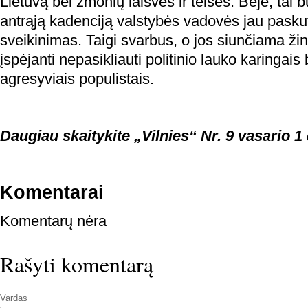
Lietuvą bei žmonių laisves ir teises. Beje, tai 
antrąją kadenciją valstybės vadovės jau pasku
sveikinimas. Taigi svarbus, o jos siunčiama ži
įspėjanti nepasikliauti politinio lauko karingais 
agresyviais populistais.
Daugiau skaitykite „Vilnies“ Nr. 9 vasario 1 
Komentarai
Komentarų nėra
Rašyti komentarą
Vardas