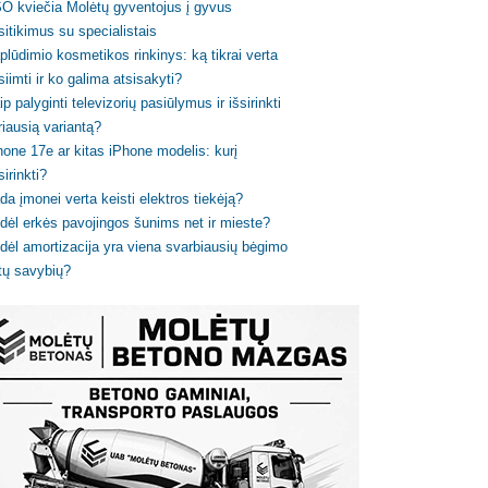
O kviečia Molėtų gyventojus į gyvus
sitikimus su specialistais
plūdimio kosmetikos rinkinys: ką tikrai verta
siimti ir ko galima atsisakyti?
ip palyginti televizorių pasiūlymus ir išsirinkti
riausią variantą?
hone 17e ar kitas iPhone modelis: kurį
sirinkti?
da įmonei verta keisti elektros tiekėją?
dėl erkės pavojingos šunims net ir mieste?
dėl amortizacija yra viena svarbiausių bėgimo
tų savybių?