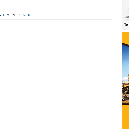
«
»
1
2
3
4
5
6