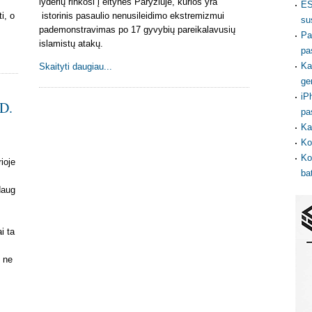
š
lyderių rinkosi į eitynes Paryžiuje, kurios yra
ES
i, o
istorinis pasaulio nenusileidimo ekstremizmui
su
pademonstravimas po 17 gyvybių pareikalavusių
Pa
islamistų atakų.
pa
Ka
Skaityti daugiau...
ge
iP
D.
pa
Ka
Ko
Ko
rioje
ba
daug
i ta
 ne