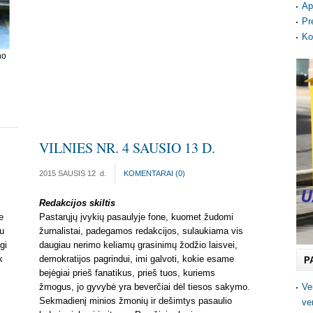
Ap
Pr
Ko
no
VILNIES NR. 4 SAUSIO 13 D.
2015 SAUSIS 12
d.
KOMENTARAI (
0
)
Redakcijos skiltis
e
Pastarųjų įvykių pasaulyje fone, kuomet žudomi
au
žurnalistai, padegamos redakcijos, sulaukiama vis
gi
daugiau nerimo keliamų grasinimų žodžio laisvei,
k
demokratijos pagrindui, imi galvoti, kokie esame
P
bejėgiai prieš fanatikus, prieš tuos, kuriems
žmogus, jo gyvybė yra beverčiai dėl tiesos sakymo.
Ve
Sekmadienį minios žmonių ir dešimtys pasaulio
ve