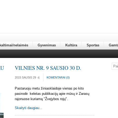
kaltimai/nelaimės
Gyvenimas
Kultūra
Sportas
Gamt
AU
VILNIES NR. 9 SAUSIO 30 D.
2015 SAUSIS 29
d.
KOMENTARAI (
0
)
Pastaruoju metu žiniasklaidoje vienas po kito
pasirodė keletas publikacijų apie mūsų ir Zarasų
rajonuose kuriamą "Žvejybos rojų".
Skaityti daugiau...