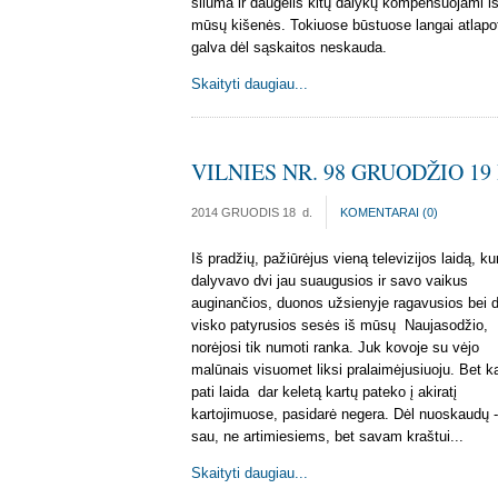
šiluma ir daugelis kitų dalykų kompensuojami i
mūsų kišenės. Tokiuose būstuose langai atlapot
galva dėl sąskaitos neskauda.
Skaityti daugiau...
VILNIES NR. 98 GRUODŽIO 19 
2014 GRUODIS 18
d.
KOMENTARAI (
0
)
Iš pradžių, pažiūrėjus vieną televizijos laidą, ku
dalyvavo dvi jau suaugusios ir savo vaikus
auginančios, duonos užsienyje ragavusios bei 
visko patyrusios sesės iš mūsų Naujasodžio,
norėjosi tik numoti ranka. Juk kovoje su vėjo
malūnais visuomet liksi pralaimėjusiuoju. Bet ka
pati laida dar keletą kartų pateko į akiratį
kartojimuose, pasidarė negera. Dėl nuoskaudų -
sau, ne artimiesiems, bet savam kraštui...
Skaityti daugiau...