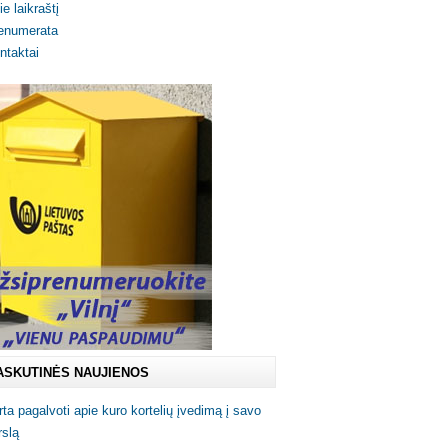
ie laikraštį
enumerata
ntaktai
ASKUTINĖS NAUJIENOS
rta pagalvoti apie kuro kortelių įvedimą į savo
rslą