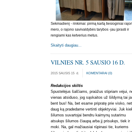
Sekmadienį - rinkimai: pirmą kartą tiesioginiai rajo
mero, o rajono savivaldybės tarybos -jau įprasti ir
rengiami kas ketverius metus.
Skaityti daugiau...
VILNIES NR. 5 SAUSIO 16 D.
2015 SAUSIS 15
d.
KOMENTARAI (
0
)
Redakcijos skiltis
Spustelėjus šalčiams, praūžus stipriam vėjui, n
vienas atsiduso, jog sąskaitos už šildymą tai j
bent bus! Na, bet esame pripratę prie visko, net
daug ką pradedame vertinti objektyviai. Juk kie
šilumos suvartojai bendru kaimynų sutarimu
atsukęs šilumos čiaupą arba jį prisukęs, tiek ir
moki. Na, gal mažiausiai rūpinasi tie, kuriems