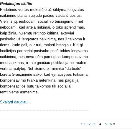
Redakcijos skiltis
Pridėtinės vertės mokesčio už šildymą lengvatos
naikinimo planai supjudė pačius valdančiuosius.
Vieni iš jų, ieškodami socialinio teisingumo ir net
nebodami, kad artėja rinkimai, o toks sprendimas,
kaip žinia, nulemtų reitingo kritimą, aktyviai
pasisako už lengvatos naikinimą, nes ji taikoma ir
tiems, kurie gali, o ir turi, mokėti brangiau. Kiti gi
koalicijos partneriai pasisako prieš tokios lengvatos
naikinimą, nes neva nėra parengtas kompensavimo
mechanizmas, ir taip greičiau politikuoja nei realiai
vertina realybę. Net Seimo pirmininkė "darbietė"
Loreta Graužinienė sako, kad vyriausybės teikiama
kompensavimo tvarka netenkina, nes pagal ją
kompensacijos būtų taikomos tik socialiai
remtiniems asmenims.
Skaityti daugiau...
«
»
1
2
3
4
5
6