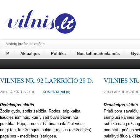
Molėtų krašto laikraštis
P
Aktualijos
Politika
Nusikaltimai/nelaimės
Gyv
VILNIES NR. 92 LAPKRIČIO 28 D.
VILNIES NR.
2014 LAPKRITIS 27
d.
KOMENTARAI (
0
)
2014 LAPKRITIS 20
d.
Redakcijos skiltis
Redakcijos skiltis
Žodis gydo, žodis žeidžia. Rodos, taip kalba
Prieš porą savaičių 
liaudies išmintis, kuri visad buvo patvirtinta
sustojusi karinės t
praktika. Beje, ir nuolat tvirtinama iki šiol visur,
suteikė daug džiaug
netgi ten, kur žmogus laukia ir realios (ne žodinės)
pamatyti, pačiupinė
pagalbos - medicinos įstaigose.
palaikyti šiuolaikišku