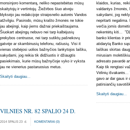
monsinjoro komentarą, neliko nepastebėtas mūsų
klaidos, kurias, reik
skaitytojų ir vertintojų. Žiežirbos šiuo atveju
valdantys žmonės, k
blyksėjo jau redakcijoje straipsnelio autorės Vandos
sakydami, jog neklys
atžvilgiu. Pasirodo, mūsų krašto žmonės ne tokie
nepritarti negalima.
jau abejingi, kaip jiems dažnai priekaištaujama.
verčia jomis domėtis
Šiuokart abejingų nebuvo nei tarp kalbėjusių
nekentėtų kiti... 
prekybos centruose, nei tarp sutiktų pašnekovų
banko klientas ir p
gatvėje ar skambinusių telefonu, rašiusių. Visi it
atidarytą Banko sąsk
vienas stebėjosi uolios bažnyčios lankytojos laišku,
laiškas skirtas daug
sakydami, jog reikia tik didžiuotis ir džiaugtis
mirusiam molėtiškiui
pasiekimais, kurie mūsų bažnyčioje vyko ir vyksta
adresato pavardė art
jau ne vienerius pastaruosius metus.
Kaip tik rengtasi va
Vėlinių išvakarės...
Skaityti daugiau...
gavo ar dar gaus ir 
patirsiančių savotiš
Skaityti daugiau...
VILNIES NR. 82 SPALIO 24 D.
2014 SPALIS 23
d.
KOMENTARAI (
0
)