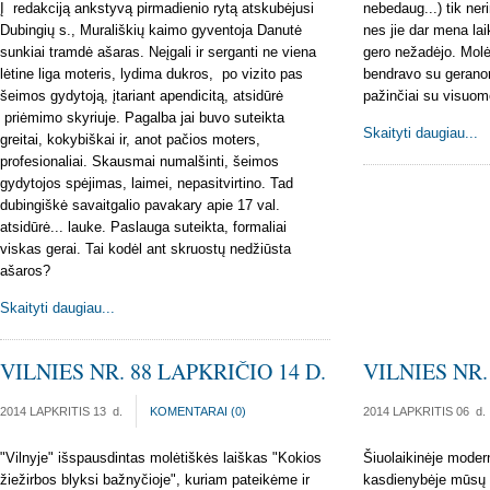
Į redakciją ankstyvą pirmadienio rytą atskubėjusi
nebedaug...) tik ne
Dubingių s., Murališkių kaimo gyventoja Danutė
nes jie dar mena lai
sunkiai tramdė ašaras. Neįgali ir serganti ne viena
gero nežadėjo. Molė
lėtine liga moteris, lydima dukros, po vizito pas
bendravo su geranori
šeimos gydytoją, įtariant apendicitą, atsidūrė
pažinčiai su visuom
priėmimo skyriuje. Pagalba jai buvo suteikta
Skaityti daugiau...
greitai, kokybiškai ir, anot pačios moters,
profesionaliai. Skausmai numalšinti, šeimos
gydytojos spėjimas, laimei, nepasitvirtino. Tad
dubingiškė savaitgalio pavakary apie 17 val.
atsidūrė... lauke. Paslauga suteikta, formaliai
viskas gerai. Tai kodėl ant skruostų nedžiūsta
ašaros?
Skaityti daugiau...
VILNIES NR. 88 LAPKRIČIO 14 D.
VILNIES NR.
2014 LAPKRITIS 13
d.
KOMENTARAI (
0
)
2014 LAPKRITIS 06
d.
"Vilnyje" išspausdintas molėtiškės laiškas "Kokios
Šiuolaikinėje moder
žiežirbos blyksi bažnyčioje", kuriam pateikėme ir
kasdienybėje mūsų t