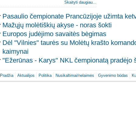
Skaityti daugiau...
Pasaulio čempionate Prancūzijoje užimta ketvir
Mažųjų molėtiškių akyse - noras šokti
Europos judėjimo savaitės bėgimas
Dėl "Vilnies" taurės su Molėtų krašto komando
kaimynai
"Ežerūnas - Karys" NKL čempionatą pradėjo š
Pradžia
Aktualijos
Politika
Nusikaltimai/nelaimės
Gyvenimo būdas
Ku