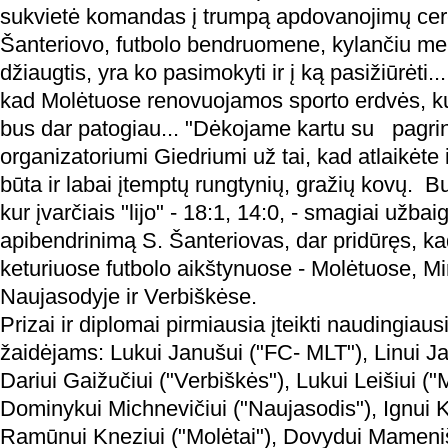
sukvietė komandas į trumpą apdovanojimų ce
Šanteriovo, futbolo bendruomene, kylančiu mei
džiaugtis, yra ko pasimokyti ir į ką pasižiūrėti..
kad Molėtuose renovuojamos sporto erdvės, ku
bus dar patogiau... "Dėkojame kartu su pagrind
organizatoriumi Giedriumi už tai, kad atlaikėte
būta ir labai įtemptų rungtynių, gražių kovų. Bu
kur įvarčiais "lijo" - 18:1, 14:0, - smagiai užba
apibendrinimą S. Šanteriovas, dar pridūręs, k
keturiuose futbolo aikštynuose - Molėtuose, M
Naujasodyje ir Verbiškėse.
Prizai ir diplomai pirmiausia įteikti naudingiau
žaidėjams: Lukui Janušui ("FC- MLT"), Linui Jas
Dariui Gaižučiui ("Verbiškės"), Lukui Leišiui ("
Dominykui Michnevičiui ("Naujasodis"), Ignui K
Ramūnui Kneziui ("Molėtai"), Dovydui Mameniš