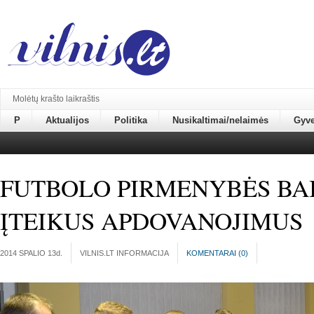
Molėtų krašto laikraštis
P
Aktualijos
Politika
Nusikaltimai/nelaimės
Gyv
FUTBOLO PIRMENYBĖS BA
ĮTEIKUS APDOVANOJIMUS
2014 SPALIO 13
d.
VILNIS.LT INFORMACIJA
KOMENTARAI (
0
)