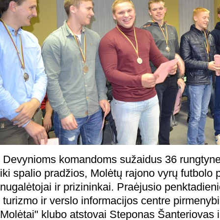
Devynioms komandoms sužaidus 36 rungtynes 
iki spalio pradžios, Molėtų rajono vyrų futbol
nugalėtojai ir prizininkai. Praėjusio penktadie
turizmo ir verslo informacijos centre pirmenyb
Molėtai" klubo atstovai Steponas Šanteriovas i