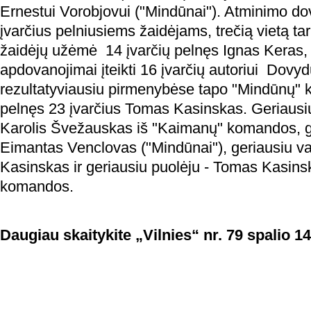
Ernestui Vorobjovui ("Mindūnai"). Atminimo do
įvarčius pelniusiems žaidėjams, trečią vietą tar
žaidėjų užėmė 14 įvarčių pelnęs Ignas Keras, 
apdovanojimai įteikti 16 įvarčių autoriui Dovy
rezultatyviausiu pirmenybėse tapo "Mindūnų"
pelnęs 23 įvarčius Tomas Kasinskas. Geriausiu
Karolis Švežauskas iš "Kaimanų" komandos, ge
Eimantas Venclovas ("Mindūnai"), geriausiu va
Kasinskas ir geriausiu puolėju - Tomas Kasins
komandos.
Daugiau skaitykite „Vilnies“ nr. 79 spalio 14