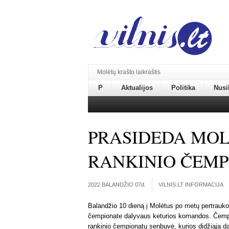
Molėtų krašto laikraštis
P
Aktualijos
Politika
Nusi
PRASIDEDA MO
RANKINIO ČEMP
2022 BALANDŽIO 07
d.
VILNIS.LT INFORMACIJA
Balandžio 10 dieną į Molėtus po metų pertrauko
čempionate dalyvaus keturios komandos. Čempion
rankinio čempionatų senbuvė, kurios didžiąją d