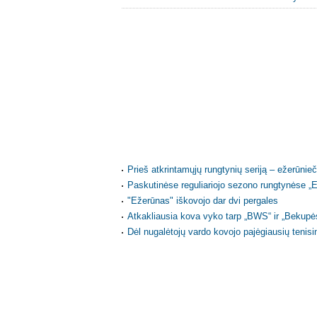
Prieš atkrintamųjų rungtynių seriją – ežerūnieč
Paskutinėse reguliariojo sezono rungtynėse „E
"Ežerūnas" iškovojo dar dvi pergales
Atkakliausia kova vyko tarp „BWS“ ir „Bekup
Dėl nugalėtojų vardo kovojo pajėgiausių tenisi