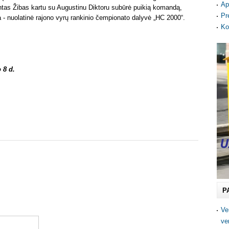
Ap
tas Žibas kartu su Augustinu Diktoru subūrė puikią komandą,
Pr
 - nuolatinė rajono vyrų rankinio čempionato dalyvė „HC 2000“.
Ko
 8 d.
P
Ve
ve