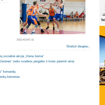
2022 KOVO 31
Skaityti daugiau...
ių socialinė akcija „Viena šeima“
žerūnas“ sieks svarbios pergalės ir kvies paremti ukrai
ės“ komandų
ninkų ketvertas