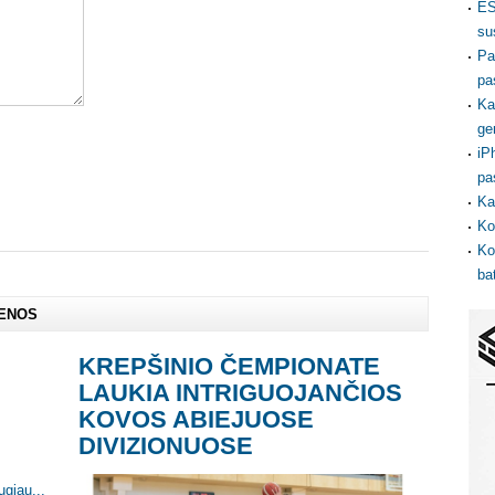
ES
su
Pa
pa
Ka
ge
iP
pa
Ka
Ko
Ko
ba
IENOS
KREPŠINIO ČEMPIONATE
LAUKIA INTRIGUOJANČIOS
KOVOS ABIEJUOSE
DIVIZIONUOSE
ugiau...