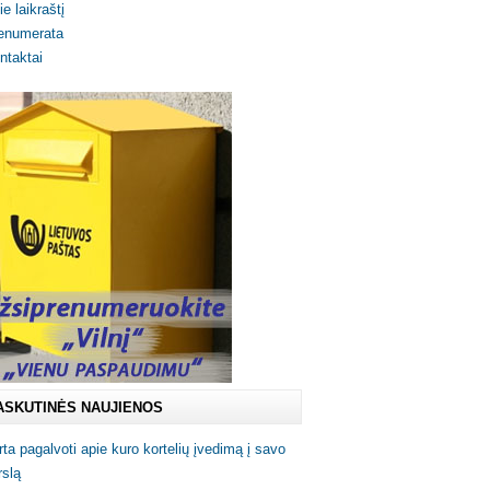
ie laikraštį
enumerata
ntaktai
ASKUTINĖS NAUJIENOS
rta pagalvoti apie kuro kortelių įvedimą į savo
rslą