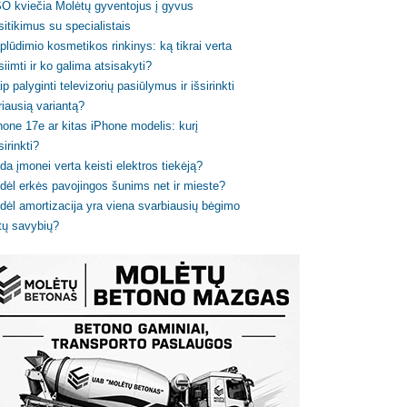
O kviečia Molėtų gyventojus į gyvus
sitikimus su specialistais
plūdimio kosmetikos rinkinys: ką tikrai verta
siimti ir ko galima atsisakyti?
ip palyginti televizorių pasiūlymus ir išsirinkti
riausią variantą?
hone 17e ar kitas iPhone modelis: kurį
sirinkti?
da įmonei verta keisti elektros tiekėją?
dėl erkės pavojingos šunims net ir mieste?
dėl amortizacija yra viena svarbiausių bėgimo
tų savybių?