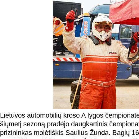
Lietuvos automobilių kroso A lygos čempionate 
šiųmetį sezoną pradėjo daugkartinis čempionat
prizininkas molėtiškis Saulius Žunda. Bagių 16