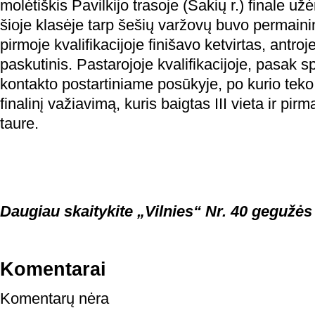
molėtiškis Pavilkijo trasoje (Šakių r.) finale už
šioje klasėje tarp šešių varžovų buvo permaini
pirmoje kvalifikacijoje finišavo ketvirtas, antroje 
paskutinis. Pastarojoje kvalifikacijoje, pasak s
kontakto postartiniame posūkyje, po kurio teko
finalinį važiavimą, kuris baigtas III vieta ir pir
taure.
Daugiau skaitykite „Vilnies“ Nr. 40 gegužės
Komentarai
Komentarų nėra