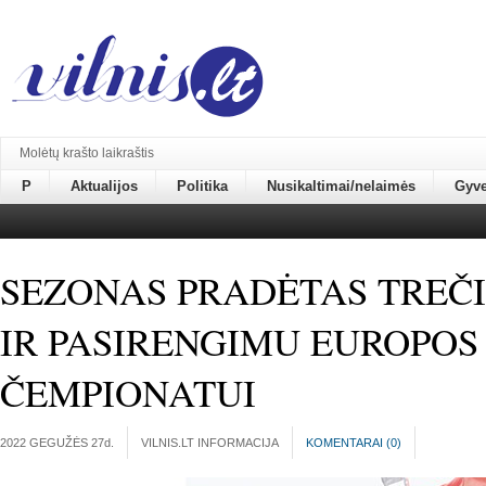
Molėtų krašto laikraštis
P
Aktualijos
Politika
Nusikaltimai/nelaimės
Gyv
SEZONAS PRADĖTAS TREČI
IR PASIRENGIMU EUROPOS
ČEMPIONATUI
2022 GEGUŽĖS 27
d.
VILNIS.LT INFORMACIJA
KOMENTARAI (
0
)