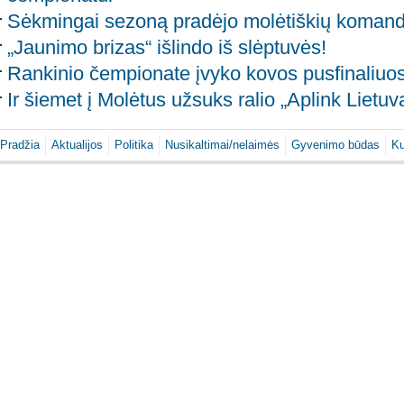
Sėkmingai sezoną pradėjo molėtiškių koman
„Jaunimo brizas“ išlindo iš slėptuvės!
Rankinio čempionate įvyko kovos pusfinaliuo
Ir šiemet į Molėtus užsuks ralio „Aplink Lietuv
Pradžia
Aktualijos
Politika
Nusikaltimai/nelaimės
Gyvenimo būdas
Ku