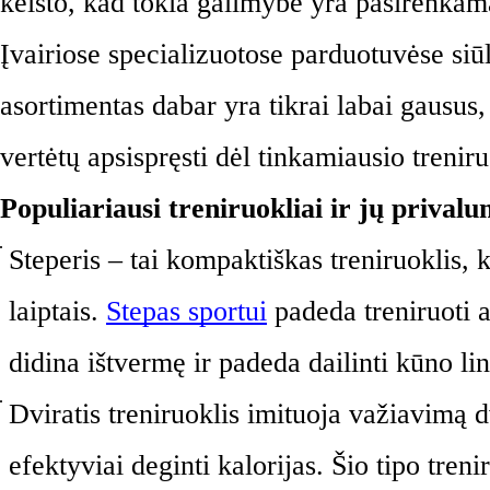
keisto, kad tokia galimybė yra pasirenkama
Įvairiose specializuotose parduotuvėse siū
asortimentas dabar yra tikrai labai gausus, 
vertėtų apsispręsti dėl tinkamiausio treniru
Populiariausi treniruokliai ir jų privalu
Steperis – tai kompaktiškas treniruoklis, k
laiptais. 
Stepas sportui
 padeda treniruoti a
didina ištvermę ir padeda dailinti kūno lin
Dviratis treniruoklis imituoja važiavimą d
efektyviai deginti kalorijas. Šio tipo trenir