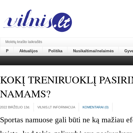
Molėtų krašto laikraštis
P
Aktualijos
Politika
Nusikaltimai/nelaimės
Gyv
KOKĮ TRENIRUOKLĮ PASIRI
NAMAMS?
2022 BIRŽELIO 13
d.
VILNIS.LT INFORMACIJA
KOMENTARAI (
0
)
Sportas namuose gali būti ne ką mažiau efe