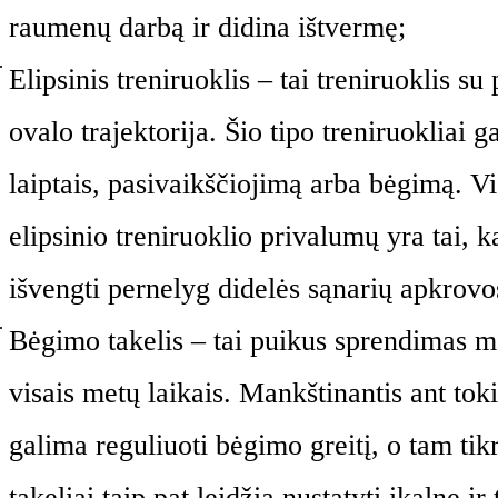
raumenų darbą ir didina ištvermę;
Elipsinis treniruoklis – tai treniruoklis su 
ovalo trajektorija. Šio tipo treniruokliai ga
laiptais, pasivaikščiojimą arba bėgimą. Vi
elipsinio treniruoklio privalumų yra tai, k
išvengti pernelyg didelės sąnarių apkrovo
Bėgimo takelis – tai puikus sprendimas mė
visais metų laikais. Mankštinantis ant toki
galima reguliuoti bėgimo greitį, o tam ti
takeliai taip pat leidžia nustatyti įkalnę ir