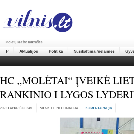
Molėtų krašto laikraštis
P
Aktualijos
Politika
Nusikaltimai/nelaimės
Gyv
HC „MOLĖTAI“ ĮVEIKĖ LIE
RANKINIO I LYGOS LYDER
2022 LAPKRIČIO 24
d.
VILNIS.LT INFORMACIJA
KOMENTARAI (
0
)