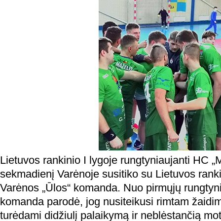
Lietuvos rankinio I lygoje rungtyniaujanti HC 
sekmadienį Varėnoje susitiko su Lietuvos ranki
Varėnos „Ūlos“ komanda. Nuo pirmųjų rungtyn
komanda parodė, jog nusiteikusi rimtam žaidim
turėdami didžiulį palaikymą ir neblėstančią mo