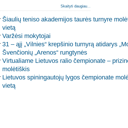
Skaityti daugiau...
Šiaulių teniso akademijos taurės turnyre molė
vietą
Varžėsi mokytojai
31 – ąjį „Vilnies“ krepšinio turnyrą atidarys „M
Švenčionių „Arenos“ rungtynės
Virtualiame Lietuvos ralio čempionate – prizin
molėtiškis
Lietuvos spiningautojų lygos čempionate molė
vietą