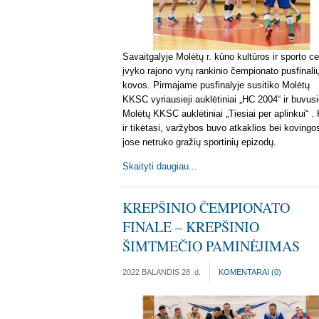
Savaitgalyje Molėtų r. kūno kultūros ir sporto ce
įvyko rajono vyrų rankinio čempionato pusfinali
kovos. Pirmajame pusfinalyje susitiko Molėtų
KKSC vyriausieji auklėtiniai „HC 2004“ ir buvusi
Molėtų KKSC auklėtiniai „Tiesiai per aplinkui“ .
ir tikėtasi, varžybos buvo atkaklios bei kovingo
jose netruko gražių sportinių epizodų.
Skaityti daugiau...
KREPŠINIO ČEMPIONATO
FINALE – KREPŠINIO
ŠIMTMEČIO PAMINĖJIMAS
2022 BALANDIS 28
d.
KOMENTARAI (
0
)