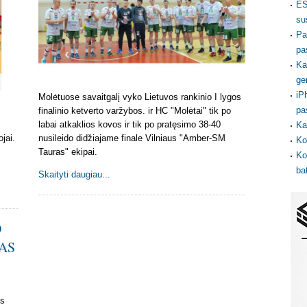
ES
su
Pa
pa
Ka
ge
iP
Molėtuose savaitgalį vyko Lietuvos rankinio I lygos
pa
finalinio ketverto varžybos. ir HC "Molėtai" tik po
labai atkaklios kovos ir tik po pratęsimo 38-40
Ka
jai.
nusileido didžiajame finale Vilniaus "Amber-SM
Ko
Tauras" ekipai.
Ko
ba
Skaityti daugiau...
O
AS
os