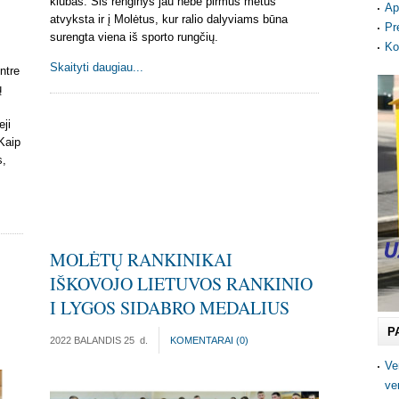
klubas. Šis renginys jau nebe pirmus metus
Ap
atvyksta ir į Molėtus, kur ralio dalyviams būna
Pr
surengta viena iš sporto rungčių.
Ko
Skaityti daugiau...
ntre
ų
eji
 Kaip
s,
MOLĖTŲ RANKINIKAI
IŠKOVOJO LIETUVOS RANKINIO
I LYGOS SIDABRO MEDALIUS
P
2022 BALANDIS 25
d.
KOMENTARAI (
0
)
Ve
ve