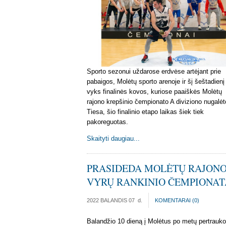
Sporto sezonui uždarose erdvėse artėjant prie
pabaigos, Molėtų sporto arenoje ir šį šeštadienį
vyks finalinės kovos, kuriose paaiškės Molėtų
rajono krepšinio čempionato A diviziono nugalėto
Tiesa, šio finalinio etapo laikas šiek tiek
pakoreguotas.
Skaityti daugiau...
PRASIDEDA MOLĖTŲ RAJON
VYRŲ RANKINIO ČEMPIONAT
2022 BALANDIS 07
d.
KOMENTARAI (
0
)
Balandžio 10 dieną į Molėtus po metų pertrauk