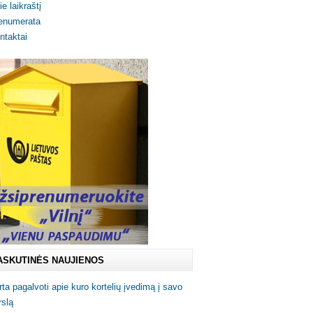
ie laikraštį
enumerata
ntaktai
ASKUTINĖS NAUJIENOS
rta pagalvoti apie kuro kortelių įvedimą į savo
rslą