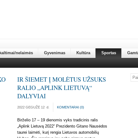
kaltimai/nelaimės
Gyvenimas
Kultūra
Sportas
Gamt
KO
IR ŠIEMET Į MOLĖTUS UŽSUKS
RALIO „APLINK LIETUVĄ“
DALYVIAI
2022 GEGUŽĖ 12
d.
KOMENTARAI (
0
)
Birželio 17 – 19 dienomis vyks tradicinis ralis
„Aplink Lietuvą 2022“ Prezidento Gitano Nausėdos
taurei laimėti, kurį rengia Lietuvos automobilių