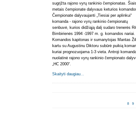
sugrįžta rajono vyrų rankinio čempionatas. Šiai
metais čempionate dalyvaus keturios komando
Čempionate dalyvaujanti „Tiesiai per aplinkui“
komanda - rajono vyrų rankinio čempionatų
senbuvė, kurios didžiąją dalį sudaro trenerės Ri
Bimbirienės 1994 -1997 m. g. komandos nariai.
Komandos kapitonas ir sumanytojas Mantas Ži
kartu su Augustinu Diktoru subūrė puikią koma
kuriai prognozuojama 1-3 vieta. Antroji komanda
nuolatinė rajono vyrų rankinio čempionato daly
„HC 2000“.
Skaityti daugiau...
8
9