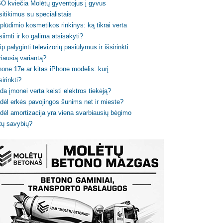
O kviečia Molėtų gyventojus į gyvus
sitikimus su specialistais
plūdimio kosmetikos rinkinys: ką tikrai verta
siimti ir ko galima atsisakyti?
ip palyginti televizorių pasiūlymus ir išsirinkti
riausią variantą?
hone 17e ar kitas iPhone modelis: kurį
sirinkti?
da įmonei verta keisti elektros tiekėją?
dėl erkės pavojingos šunims net ir mieste?
dėl amortizacija yra viena svarbiausių bėgimo
tų savybių?