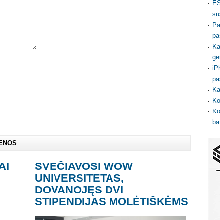
ES
su
Pa
pa
Ka
ge
iP
pa
Ka
Ko
Ko
ba
IENOS
AI
SVEČIAVOSI WOW
UNIVERSITETAS,
DOVANOJĘS DVI
STIPENDIJAS MOLĖTIŠKĖMS