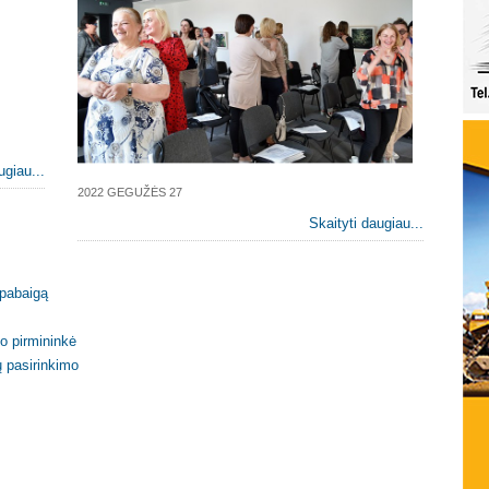
ugiau...
2022 GEGUŽĖS 27
Skaityti daugiau...
 pabaigą
mo pirmininkė
ų pasirinkimo