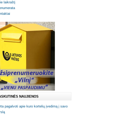
ie laikraštį
enumerata
ntaktai
ASKUTINĖS NAUJIENOS
rta pagalvoti apie kuro kortelių įvedimą į savo
rslą