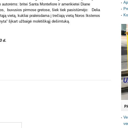
Ap
m autorėms: britei Santa Montefiore ir amerikietei Diane
Pr
gos, buvusios pirmose gretose, šiek tiek pasistūmėjo: Delia
Ko
tąją vietą, kukliai praleisdama į trečiają vietą Noros Ikstenos
yta“ šįkart užbaigė molėtiškąjį dešimtuką.
3 d.
P
Ve
ve