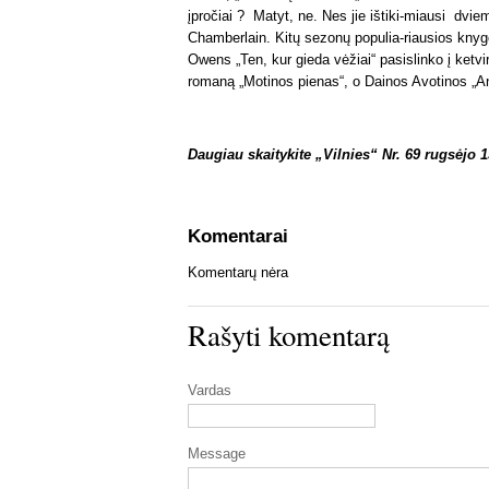
įpročiai ? Matyt, ne. Nes jie ištiki-miausi dvie
Chamberlain. Kitų sezonų populia-riausios kny
Owens „Ten, kur gieda vėžiai“ pasislinko į ketvir
romaną „Motinos pienas“, o Dainos Avotinos „An
Daugiau skaitykite „Vilnies“ Nr. 69 rugsėjo 1
Komentarai
Komentarų nėra
Rašyti komentarą
Vardas
Message