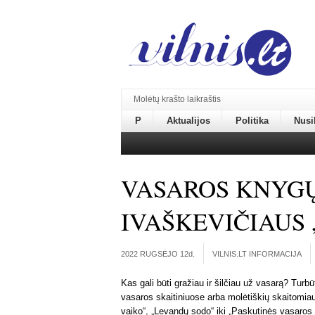
Molėtų krašto laikraštis
P
Aktualijos
Politika
Nusi
VASAROS KNYGŲ
IVAŠKEVIČIAUS
2022 RUGSĖJO 12
d.
VILNIS.LT INFORMACIJA
Kas gali būti gražiau ir šilčiau už vasarą? Turbūt
vasaros skaitiniuose arba molėtiškių skaitomia
vaiko“, „Levandų sodo“ iki „Paskutinės vasaros 