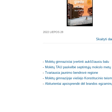
2022 LIEPOS 28
Skaityti da
Molėtų gimnazistai įvertinti aukščiausiu balu
Molėtų TAU paskelbė septintųjų mokslo metų
Tvariausia jaunimo bendrovė regione
Molėtų gimnazijoje viešėjo Konstitucinio teis
Abiturientai apsisprendė dėl brandos egzamin