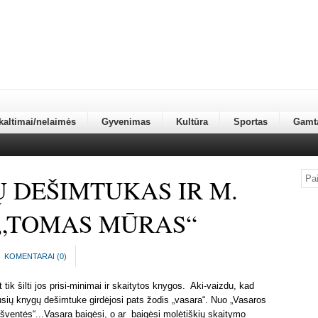
kaltimai/nelaimės
Gyvenimas
Kultūra
Sportas
Gamt
 DEŠIMTUKAS IR M.
 „TOMAS MŪRAS“
KOMENTARAI (
0
)
 tik šilti jos prisi-minimai ir skaitytos knygos. Aki-vaizdu, kad
usių knygų dešimtuke girdėjosi pats žodis „vasara“. Nuo „Vasaros
šventės“...Vasara baigėsi, o ar baigėsi molėtiškių skaitymo