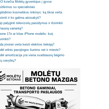
O kviečia Molėtų gyventojus į gyvus
sitikimus su specialistais
plūdimio kosmetikos rinkinys: ką tikrai verta
siimti ir ko galima atsisakyti?
ip palyginti televizorių pasiūlymus ir išsirinkti
riausią variantą?
hone 17e ar kitas iPhone modelis: kurį
sirinkti?
da įmonei verta keisti elektros tiekėją?
dėl erkės pavojingos šunims net ir mieste?
dėl amortizacija yra viena svarbiausių bėgimo
tų savybių?