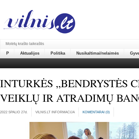
Molėtų krašto laikraštis
P
Aktualijos
Politika
Nusikaltimai/nelaimės
Gyv
INTURKĖS „BENDRYSTĖS C
VEIKLŲ IR ATRADIMŲ BA
2022 SPALIO 27
d.
VILNIS.LT INFORMACIJA
KOMENTARAI (
0
)