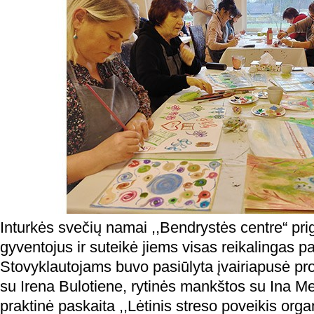
Inturkės svečių namai ,,Bendrystės centre“ pri
gyventojus ir suteikė jiems visas reikalingas p
Stovyklautojams buvo pasiūlyta įvairiapusė pro
su Irena Bulotiene, rytinės mankštos su Ina Me
praktinė paskaita ,,Lėtinis streso poveikis orga