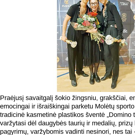
Praėjusį savaitgalį šokio žingsniu, grakščiai, e
emocingai ir išraiškingai parketu Molėtų sport
tradicinė kasmetinė plastikos šventė „Domino t
varžytasi dėl daugybės taurių ir medalių, prizų
pagyrimų, varžybomis vadinti nesinori, nes tai -