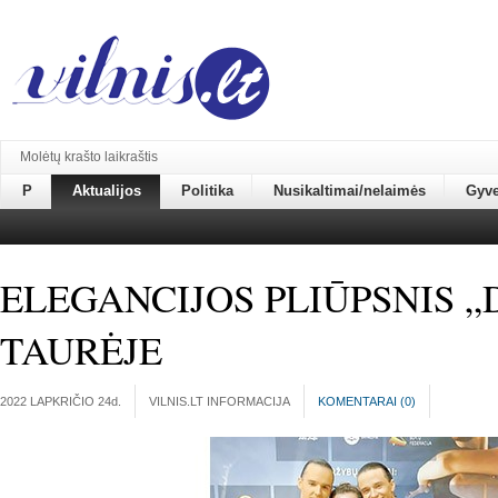
Molėtų krašto laikraštis
P
Aktualijos
Politika
Nusikaltimai/nelaimės
Gyv
ELEGANCIJOS PLIŪPSNIS 
TAURĖJE
2022 LAPKRIČIO 24
d.
VILNIS.LT INFORMACIJA
KOMENTARAI (
0
)