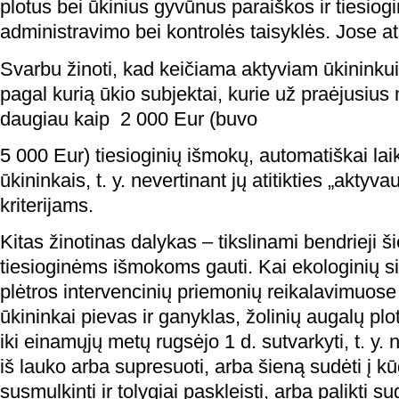
plotus bei ūkinius gyvūnus paraiškos ir tiesiog
administravimo bei kontrolės taisyklės. Jose a
Svarbu žinoti, kad keičiama aktyviam ūkininkui 
pagal kurią ūkio subjektai, kurie už praėjusiu
daugiau kaip 2 000 Eur (buvo
5 000 Eur) tiesioginių išmokų, automatiškai lai
ūkininkais, t. y. nevertinant jų atitikties „aktyv
kriterijams.
Kitas žinotinas dalykas – tikslinami bendrieji 
tiesioginėms išmokoms gauti. Kai ekologinių s
plėtros intervencinių priemonių reikalavimuose 
ūkininkai pievas ir ganyklas, žolinių augalų plo
iki einamųjų metų rugsėjo 1 d. sutvarkyti, t. y. 
iš lauko arba supresuoti, arba šieną sudėti į kū
susmulkinti ir tolygiai paskleisti, arba palikti su