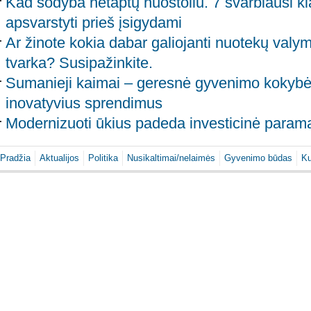
Kad sodyba netaptų nuostoliu. 7 svarbiausi kla
apsvarstyti prieš įsigydami
Ar žinote kokia dabar galiojanti nuotekų valym
tvarka? Susipažinkite.
Sumanieji kaimai – geresnė gyvenimo kokybė
inovatyvius sprendimus
Modernizuoti ūkius padeda investicinė param
Pradžia
Aktualijos
Politika
Nusikaltimai/nelaimės
Gyvenimo būdas
Ku