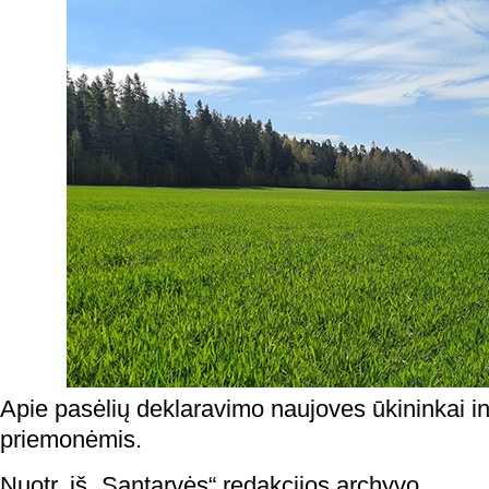
Apie pasėlių deklaravimo naujoves ūkininkai i
priemonėmis.
Nuotr. iš „Santarvės“ redakcijos archyvo