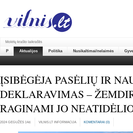
Molėtų krašto laikraštis
P
Aktualijos
Politika
Nusikaltimai/nelaimės
Gyv
ĮSIBĖGĖJA PASĖLIŲ IR 
DEKLARAVIMAS – ŽEMDIR
RAGINAMI JO NEATIDĖLIO
2024 GEGUŽĖS 14
d.
VILNIS.LT INFORMACIJA
KOMENTARAI (
0
)