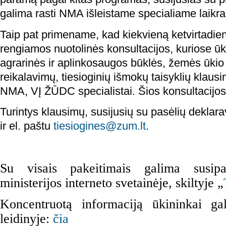
galima rasti NMA išleistame specialiame laikra
Taip pat primename, kad kiekvieną ketvirtadienį
rengiamos nuotolinės konsultacijos, kuriose ū
agrarinės ir aplinkosaugos būklės, žemės ūkio
reikalavimų, tiesioginių išmokų taisyklių klau
NMA, VĮ ŽŪDC specialistai. Šios konsultacijos t
Turintys klausimų, susijusių su pasėlių deklarav
ir el. paštu
tiesiogines@zum.lt
.
Su visais pakeitimais galima susip
ministerijos interneto svetainėje, skiltyje „
Koncentruotą informaciją ūkininkai gal
leidinyje:
čia