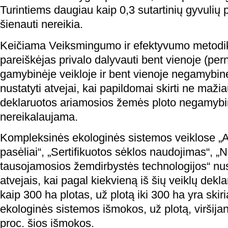
Turintiems daugiau kaip 0,3 sutartinių gyvulių
šienauti nereikia.
Keičiama Veiksmingumo ir efektyvumo metodik
pareiškėjas privalo dalyvauti bent vienoje (per
gamybinėje veikloje ir bent vienoje negamybinė
nustatyti atvejai, kai papildomai skirti ne mažia
deklaruotos ariamosios žemės ploto negamyb
nereikalaujama.
Kompleksinės ekologinės sistemos veiklose „Au
pasėliai“, „Sertifikuotos sėklos naudojimas“, „
tausojamosios žemdirbystės technologijos“ nust
atvejais, kai pagal kiekvieną iš šių veiklų dek
kaip 300 ha plotas, už plotą iki 300 ha yra ski
ekologinės sistemos išmokos, už plotą, viršijan
proc. šios išmokos.