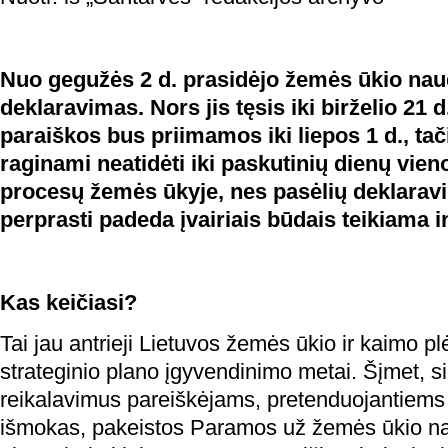
Nuo gegužės 2 d. prasidėjo
žemės ūkio naud
deklaravimas. Nors jis tęsis iki birželio 21 d
paraiškos bus priimamos iki liepos 1 d., tač
raginami neatidėti iki paskutinių dienų vien
procesų žemės ūkyje, nes pasėlių deklaravi
perprasti padeda įvairiais būdais teikiama i
Kas keičiasi?
Tai jau antrieji Lietuvos žemės ūkio ir kaimo 
strateginio plano įgyvendinimo metai. Šįmet, si
reikalavimus pareiškėjams, pretenduojantiems 
išmokas, pakeistos Paramos už žemės ūkio na