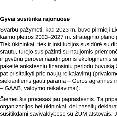
Gyvai susitinka rajonuose
Svarbu pažymėti, kad 2023 m. buvo pirmieji Li
kaimo plėtros 2023–2027 m. strateginio plano 
Tiek ūkininkai, tiek ir institucijos susidūrė su d
srautu, turėjo susipažinti su naujomis priemonė
ir gyvūnų gerovei naudingomis ekologinėmis s
pakeitė ankstesniu finansiniu periodu buvusią 
pat prisitaikyti prie naujų reikalavimų (privalo
siekiantiems gauti paramą – Geros agrarinės i
– GAAB, valdymo reikalavimai).
Šiemet šis procesas jau paprastesnis. Tą pripa
organizacijos bei ūkininkai, dėl pasėlių dekla
susitikdami savivaldybėse su ŽŪM atstovais. 