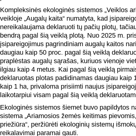
Kompleksinės ekologinės sistemos „Veiklos ar
veikloje „Augalų kaita“ numatyta, kad įsipareig
nereikalaujama deklaruoti tų pačių plotų, tačiau
bendrą pagal šią veiklą plotą. Nuo 2025 m. pri
įsipareigojimus pagrindiniam augalų kaitos nariu
daugiau kaip 50 proc. pagal šią veiklą deklaruo
praplėstas augalų sąrašas, kuriuos vienoje vie
ilgiau kaip 4 metus. Kai pagal šią veiklą pirmai
deklaruotas plotas padidinamas daugiau kaip 
kaip 1 ha, privaloma prisiimti naujus įsipareig
laikotarpiui visam pagal šią veiklą deklaruotam 
Ekologinės sistemos šiemet buvo papildytos n
sistema „Ariamosios žemės keitimas pievomis, 
priežiūra“, peržiūrėti ekologinių sistemų išmokų
reikalavimai paramai gauti.