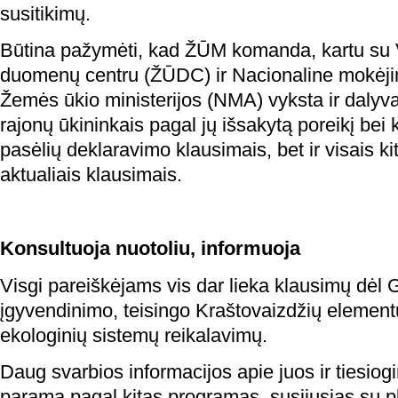
susitikimų.
Būtina pažymėti, kad ŽŪM komanda, kartu su
duomenų centru (ŽŪDC) ir Nacionaline mokėji
Žemės ūkio ministerijos (NMA) vyksta ir dalyv
rajonų ūkininkais pagal jų išsakytą poreikį bei 
pasėlių deklaravimo klausimais, bet ir visais k
aktualiais klausimais.
Konsultuoja nuotoliu, informuoja
Visgi pareiškėjams vis dar lieka klausimų dėl
įgyvendinimo, teisingo Kraštovaizdžių elementų
ekologinių sistemų reikalavimų.
Daug svarbios informacijos apie juos ir tiesio
paramą pagal kitas programas, susijusias su pl