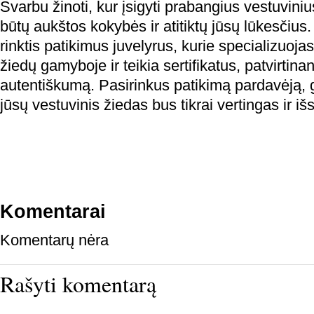
Svarbu žinoti, kur įsigyti prabangius vestuvinius
būtų aukštos kokybės ir atitiktų jūsų lūkesči
rinktis patikimus juvelyrus, kurie specializuoja
žiedų gamyboje ir teikia sertifikatus, patvirtina
autentiškumą. Pasirinkus patikimą pardavėją, gal
jūsų vestuvinis žiedas bus tikrai vertingas ir išsk
Komentarai
Komentarų nėra
Rašyti komentarą