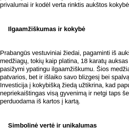
privalumai ir kodėl verta rinktis aukštos kokyb
Ilgaamžiškumas ir kokybė
Prabangūs vestuviniai žiedai, pagaminti iš au
medžiagų, tokių kaip platina, 18 karatų auksas
pasižymi ypatingu ilgaamžiškumu. Šios medžia
patvarios, bet ir išlaiko savo blizgesį bei spalv
Investicija į kokybišką žiedą užtikrina, kad pap
nepriekaištingas visą gyvenimą ir netgi taps še
perduodama iš kartos į kartą.
Simbolinė vertė ir unikalumas