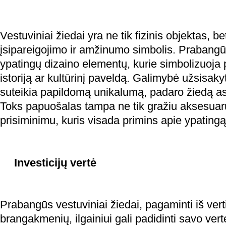
Vestuviniai žiedai yra ne tik fizinis objektas, be
įsipareigojimo ir amžinumo simbolis. Prabangūs 
ypatingų dizaino elementų, kurie simbolizuoja
istoriją ar kultūrinį paveldą. Galimybė užsisakyt
suteikia papildomą unikalumą, padaro žiedą as
Toks papuošalas tampa ne tik gražiu aksesuaru
prisiminimu, kuris visada primins apie ypatingą
Investicijų vertė
Prabangūs vestuviniai žiedai, pagaminti iš vert
brangakmenių, ilgainiui gali padidinti savo vert