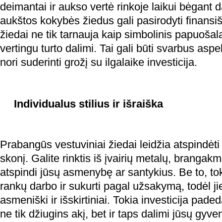
deimantai ir aukso vertė rinkoje laikui bėgant 
aukštos kokybės žiedus gali pasirodyti finansi
žiedai ne tik tarnauja kaip simbolinis papuošal
vertingu turto dalimi. Tai gali būti svarbus asp
nori suderinti grožį su ilgalaike investicija.
Individualus stilius ir išraiška
Prabangūs vestuviniai žiedai leidžia atspindėti i
skonį. Galite rinktis iš įvairių metalų, brangakm
atspindi jūsų asmenybę ar santykius. Be to, to
rankų darbo ir sukurti pagal užsakymą, todėl j
asmeniški ir išskirtiniai. Tokia investicija paded
ne tik džiugins akį, bet ir taps dalimi jūsų gyven