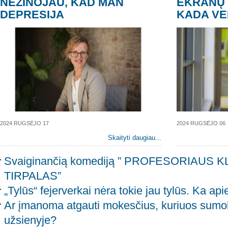
NEŽINOJAU, KAD MAN
EKRANŲ 
DEPRESIJA
KADA VE
2024 RUGSĖJO 17
2024 RUGSĖJO 06
Skaityti daugiau...
Svaiginančią komediją ” PROFESORIAUS 
TIRPALAS”
„Tylūs“ fejerverkai nėra tokie jau tylūs. Ka ap
Ar įmanoma atgauti mokesčius, kuriuos sumok
užsienyje?