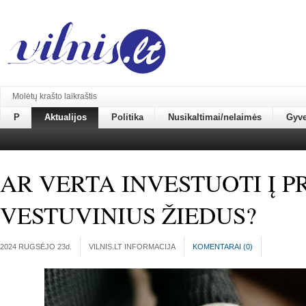
Molėtų krašto laikraštis
P
Aktualijos
Politika
Nusikaltimai/nelaimės
Gyv
AR VERTA INVESTUOTI Į 
VESTUVINIUS ŽIEDUS?
2024 RUGSĖJO 23
d.
VILNIS.LT INFORMACIJA
KOMENTARAI (
0
)