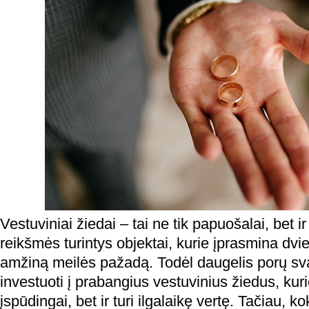
Vestuviniai žiedai – tai ne tik papuošalai, bet ir
reikšmės turintys objektai, kurie įprasmina dvi
amžiną meilės pažadą. Todėl daugelis porų sva
investuoti į prabangius vestuvinius žiedus, kuri
įspūdingai, bet ir turi ilgalaikę vertę. Tačiau, 