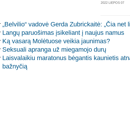
2022 LIEPOS 07
„Belvilio“ vadovė Gerda Zubrickaitė: „Čia net l
Langų paruošimas įsikeliant į naujus namus
Ką vasarą Molėtuose veikia jaunimas?
Seksuali apranga už miegamojo durų
Laisvalaikiu maratonus bėgantis kaunietis atn
bažnyčią