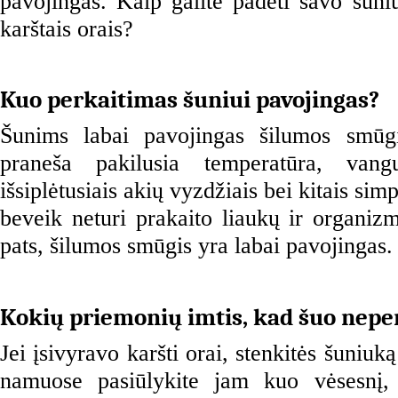
pavojingas. Kaip galite padėti savo šuniu
karštais orais?
Kuo perkaitimas šuniui pavojingas?
Šunims labai pavojingas šilumos smūgi
praneša pakilusia temperatūra, vang
išsiplėtusiais akių vyzdžiais bei kitais si
beveik neturi prakaito liaukų ir organizma
pats, šilumos smūgis yra labai pavojingas.
Kokių priemonių imtis, kad šuo nepe
Jei įsivyravo karšti orai, stenkitės šuniuką 
namuose pasiūlykite jam kuo vėsesnį, 