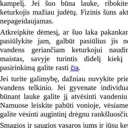
kampelį. Jei šuo būna lauke, ribokite
keturkojis mažiau judėtų. Fizinis šuns ak
nepageidaujamas.
Atkreipkite dėmesį, ar šuo laka pakankam
pasiūlykite jam, galbūt pasiūlius jis n
vandens geriančiam keturkojui naudi
maistas, savyje turintis didelį kiekį
pasirinkimą galite rasti 
.
čia
Jei turite galimybę, dažniau nuvykite prie
vandens telkinio. Jei gyvenate individu
būnant lauke galite jį atvėsinti vandeniu
Namuose leiskite pabūti vonioje, vėsiame 
galite vėsinti augintinį drėgnu rankšluosči
Smagios ir saugios vasaros jums ir jūsų k