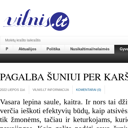
Molėtų krašto laikraštis
P
Aktualijos
Politika
Nusikaltimai/nelaimės
Gyv
PAGALBA ŠUNIUI PER KAR
2022 LIEPOS 11
d.
VILNIS.LT INFORMACIJA
KOMENTARAI (
0
)
Vasara lepina saule, kaitra. Ir nors tai dž
verčia ieškoti efektyvių būdų, kaip atsivėsi
tik žmonėms, tačiau ir keturkojams, kuri