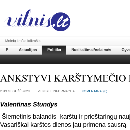
Molėtų krašto laikraštis
P
Aktualijos
Politika
Nusikaltimai/nelaimės
Gyv
ANKSTYVI KARŠTYMEČIO 
2019 GEGUŽĖS 02
d.
VILNIS.LT INFORMACIJA
KOMENTARAI (
0
)
Valentinas Stundys
Šiemetinis balandis- karštų ir prieštaringų na
Vasariškai karštos dienos jau primena sausrą-