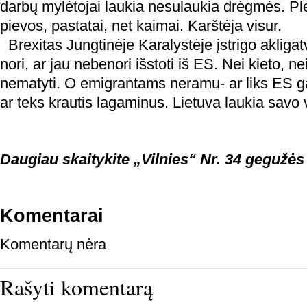
darbų mylėtojai laukia nesulaukia drėgmės. P
pievos, pastatai, net kaimai. Karštėja visur.
Brexitas Jungtinėje Karalystėje įstrigo akligat
nori, ar jau nebenori išstoti iš ES. Nei kieto, n
nematyti. O emigrantams neramu- ar liks ES g
ar teks krautis lagaminus. Lietuva laukia savo 
Daugiau skaitykite „Vilnies“ Nr. 34 gegužės 
Komentarai
Komentarų nėra
Rašyti komentarą