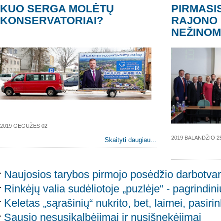
KUO SERGA MOLĖTŲ
PIRMASI
KONSERVATORIAI?
RAJONO 
NEŽINOM
2019 GEGUŽĖS 02
2019 BALANDŽIO 2
Skaityti daugiau...
Naujosios tarybos pirmojo posėdžio darbotvar
Rinkėjų valia sudėliotoje „puzlėje“ - pagrindin
Keletas „sąrašinių“ nukrito, bet, laimei, pasiri
Sausio nesusikalbėjimai ir nusišnekėjimai