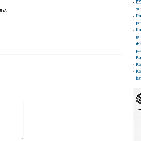
ES
su
8 d.
Pa
pa
Ka
ge
iP
pa
Ka
Ko
Ko
ba