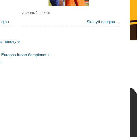
2022 BIRŽELIO 16
ugiau...
Skaityti daugiau...
as nenuvylė
mu Europos kroso čempionatui
a