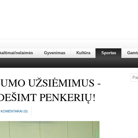
kaltimai/nelaimės
Gyvenimas
Kultūra
Sportas
Gamt
VUMO UŽSIĖMIMUS -
DEŠIMT PENKERIŲ!
KOMENTARAI (
0
)