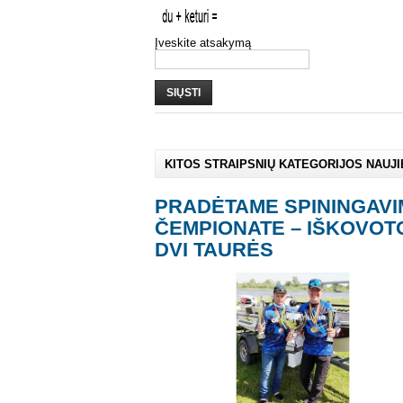
Įveskite atsakymą
SIŲSTI
KITOS STRAIPSNIŲ KATEGORIJOS NAUJ
PRADĖTAME SPININGAV
ČEMPIONATE – IŠKOVOT
DVI TAURĖS