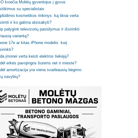
O kviečia Molėtų gyventojus į gyvus
sitikimus su specialistais
plūdimio kosmetikos rinkinys: ką tikrai verta
siimti ir ko galima atsisakyti?
ip palyginti televizorių pasiūlymus ir išsirinkti
riausią variantą?
hone 17e ar kitas iPhone modelis: kurį
sirinkti?
da įmonei verta keisti elektros tiekėją?
dėl erkės pavojingos šunims net ir mieste?
dėl amortizacija yra viena svarbiausių bėgimo
tų savybių?