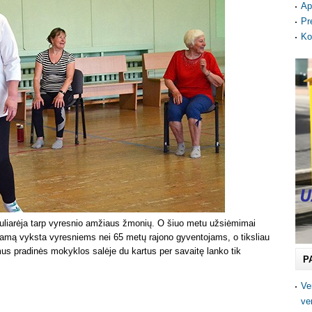
Ap
Pr
Ko
uliarėja tarp vyresnio amžiaus žmonių. O šiuo metu užsiėmimai
amą vyksta vyresniems nei 65 metų rajono gyventojams, o tiksliau
s pradinės mokyklos salėje du kartus per savaitę lanko tik
P
Ve
ve