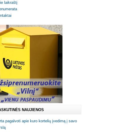
ie laikraštį
enumerata
ntaktai
ASKUTINĖS NAUJIENOS
rta pagalvoti apie kuro kortelių įvedimą į savo
rslą