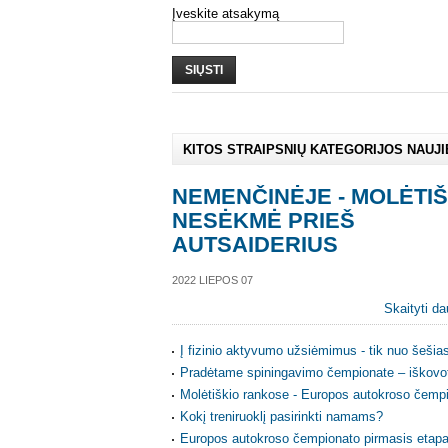
Įveskite atsakymą
SIŲSTI
KITOS STRAIPSNIŲ KATEGORIJOS NAUJ
NEMENČINĖJE - MOLĖTIŠ
NESĖKMĖ PRIEŠ
AUTSAIDERIUS
2022 LIEPOS 07
Skaityti da
Į fizinio aktyvumo užsiėmimus - tik nuo šešia
Pradėtame spiningavimo čempionate – iškovot
Molėtiškio rankose - Europos autokroso čempi
Kokį treniruoklį pasirinkti namams?
Europos autokroso čempionato pirmasis etap