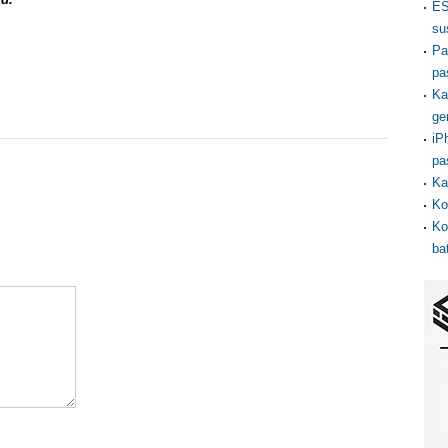
ES
su
Pa
pa
Ka
ge
iP
pa
Ka
Ko
Ko
ba