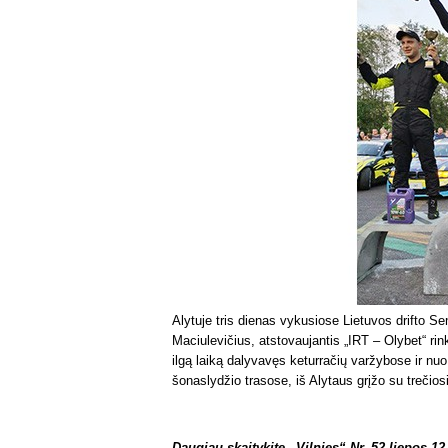
Alytuje tris dienas vykusiose Lietuvos drifto S
Maciulevičius, atstovaujantis „IRT – Olybet“ ri
ilgą laiką dalyvavęs keturračių varžybose ir nu
šonaslydžio trasose, iš Alytaus grįžo su trečios
Daugiau skaitykite „Vilnies“ Nr. 52 liepos 12