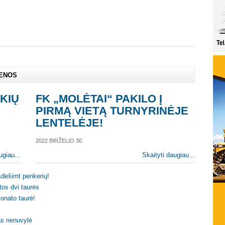
IENOS
KIŲ
FK „MOLĖTAI“ PAKILO Į
PIRMĄ VIETĄ TURNYRINĖJE
LENTELĖJE!
2022 BIRŽELIO 30
ugiau...
Skaityti daugiau...
sdešimt penkerių!
os dvi taurės
onato taurė!
as nenuvylė