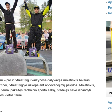
Ap
Pr
Ko
emi – pro ir Street lygų varžybose dalyvavęs molėtiškis Aivaras
nktinei, Street lygoje užkopė ant apdovanojimų pakylos. Molėtiškis,
o pernai pakeitęs techninio sporto šaką, pradėjęs save išbandyti
P
ios vietos taure.
Ve
ve
 d.