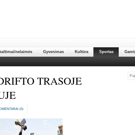
kaltimai/nelaimės
Gyvenimas
Kultūra
Sportas
Gamt
DRIFTO TRASOJE
UJE
OMENTARAI (
0
)