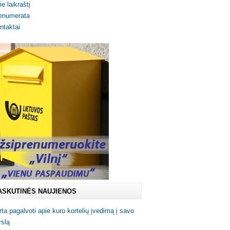
ie laikraštį
enumerata
ntaktai
ASKUTINĖS NAUJIENOS
rta pagalvoti apie kuro kortelių įvedimą į savo
rslą