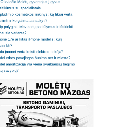
O kviečia Molėtų gyventojus į gyvus
sitikimus su specialistais
plūdimio kosmetikos rinkinys: ką tikrai verta
siimti ir ko galima atsisakyti?
ip palyginti televizorių pasiūlymus ir išsirinkti
riausią variantą?
hone 17e ar kitas iPhone modelis: kurį
sirinkti?
da įmonei verta keisti elektros tiekėją?
dėl erkės pavojingos šunims net ir mieste?
dėl amortizacija yra viena svarbiausių bėgimo
tų savybių?