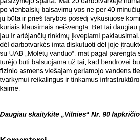
pasižymėjo sparta. Mat 20 darbotvarkėje numat
po vienbalsių balsavimų vos ne per 40 minučių.
jų būta ir prieš tarybos posėdį vykusiuose kom
kuriais klausimais neišvengta. Bet tai daugiau p
jau ir artėjančių rinkimų įkvepiami paklausimai
dėl darbotvarkės imta diskutuoti dėl joje įtrauk
su UAB „Molėtų vanduo“, mat pagal parengtą 
turėjo būti balsuojama už tai, kad bendrovei būtų
fizinio asmens viešajam geriamojo vandens tie
tvarkymui reikalingus ir tinkamus infrastruktū
kaime.
Daugiau skaitykite „Vilnies“ Nr. 90 lapkričio