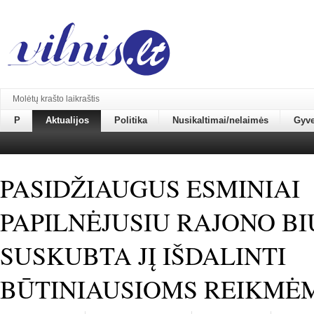
Molėtų krašto laikraštis
P
Aktualijos
Politika
Nusikaltimai/nelaimės
Gyv
PASIDŽIAUGUS ESMINIAI
PAPILNĖJUSIU RAJONO BI
SUSKUBTA JĮ IŠDALINTI
BŪTINIAUSIOMS REIKMĖ