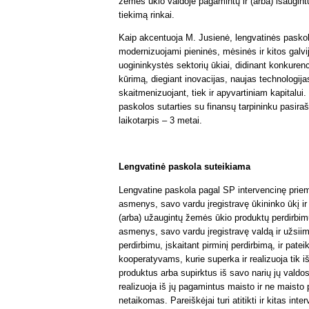
žemės ūkio valdoje pagamintų ir (arba) išaugintų
tiekimą rinkai.
Kaip akcentuoja M. Jusienė, lengvatinės paskol
modernizuojami pieninės, mėsinės ir kitos galvij
uogininkystės sektorių ūkiai, didinant konkure
kūrimą, diegiant inovacijas, naujas technologij
skaitmenizuojant, tiek ir apyvartiniam kapitalui
paskolos sutarties su finansų tarpininku pasir
laikotarpis – 3 metai.
Lengvatinė paskola suteikiama
Lengvatine paskola pagal SP intervencinę priemo
asmenys, savo vardu įregistravę ūkininko ūkį ir
(arba) užaugintų žemės ūkio produktų perdirbimu,
asmenys, savo vardu įregistravę valdą ir užsii
perdirbimu, įskaitant pirminį perdirbimą, ir pat
kooperatyvams, kurie superka ir realizuoja tik 
produktus arba supirktus iš savo narių jų valdo
realizuoja iš jų pagamintus maisto ir ne maisto 
netaikomas. Pareiškėjai turi atitikti ir kitas i