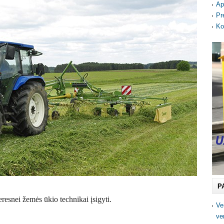
Ap
Pr
Ko
P
esnei žemės ūkio technikai įsigyti.
Ve
ve