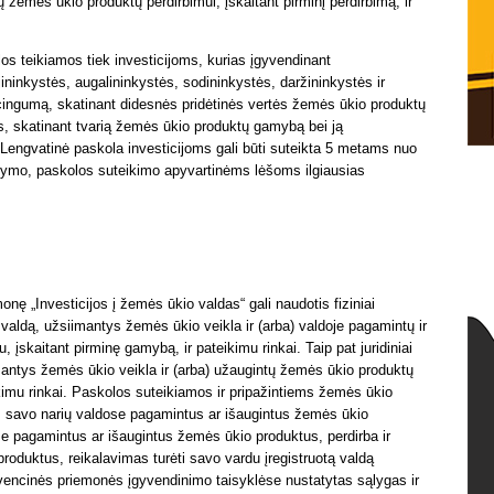
 žemės ūkio produktų perdirbimui, įskaitant pirminį perdirbimą, ir
os teikiamos tiek investicijoms, kurias įgyvendinant
ininkystės, augalininkystės, sodininkystės, daržininkystės ir
ncingumą, skatinant didesnės pridėtinės vertės žemės ūkio produktų
as, skatinant tvarią žemės ūkio produktų gamybą bei ją
. Lengvatinė paskola investicijoms gali būti suteikta 5 metams nuo
ašymo, paskolos suteikimo apyvartinėms lėšoms ilgiausias
nę „Investicijos į žemės ūkio valdas“ gali naudotis fiziniai
 valdą, užsiimantys žemės ūkio veikla ir (arba) valdoje pagamintų ir
 įskaitant pirminę gamybą, ir pateikimu rinkai. Taip pat juridiniai
mantys žemės ūkio veikla ir (arba) užaugintų žemės ūkio produktų
eikimu rinkai. Paskolos suteikiamos ir pripažintiems žemės ūkio
iš savo narių valdose pagamintus ar išaugintus žemės ūkio
se pagamintus ar išaugintus žemės ūkio produktus, perdirba ir
produktus, reikalavimas turėti savo vardu įregistruotą valdą
ntervencinės priemonės įgyvendinimo taisyklėse nustatytas sąlygas ir