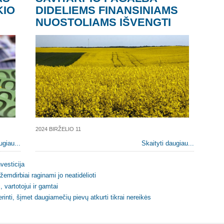
KIO
DIDELIEMS FINANSINIAMS
NUOSTOLIAMS IŠVENGTI
2024 BIRŽELIO 11
ugiau...
Skaityti daugiau...
vesticija
emdirbiai raginami jo neatidėlioti
 vartotojui ir gamtai
inti, šįmet daugiamečių pievų atkurti tikrai nereikės