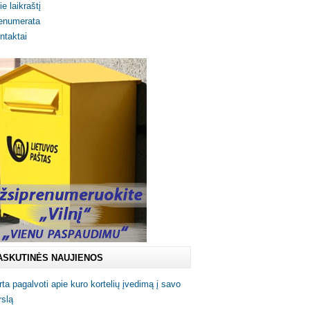
ie laikraštį
enumerata
ntaktai
ASKUTINĖS NAUJIENOS
rta pagalvoti apie kuro kortelių įvedimą į savo
rslą