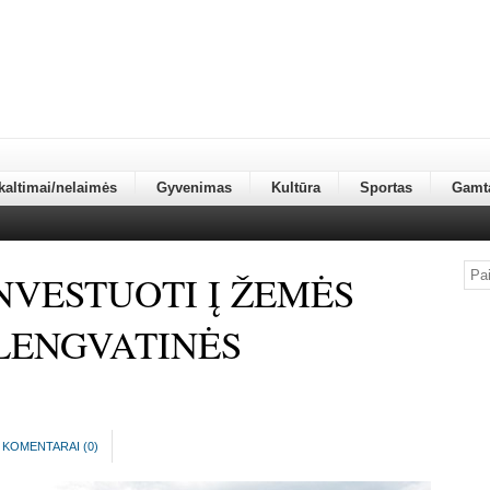
kaltimai/nelaimės
Gyvenimas
Kultūra
Sportas
Gamt
NVESTUOTI Į ŽEMĖS
 LENGVATINĖS
KOMENTARAI (
0
)