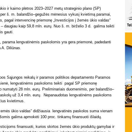
ūkio ir kaimo plėtros 2023–2027 metų strateginio plano (SP)
 per š. m. balandžio–gegužės mėnesius vykusį kvietimą paramai,
s, pagal intervencinę priemonę „Investicijos į žemės ūkio valdas“
 daugiau kaip 59,8 mln. eurų. Nuo š. m. birželio 3 d. galima teikti
s gauti.
nau, parama lengvatinėmis paskolomis yra gera priemonė, padedanti
 A. Diliūnas.
opos Sąjungos reikalų ir paramos politikos departamento Paramos
 Jusienė, lengvatinėms paskoloms teikti pagal SP priemonę
o numatyti 28 mln. eurų. Preliminariais duomenimis, per balandžio–
paskolų už 3,4 mln. eurų. Nepanaudotas lengvatinėms paskoloms
čius kvietimus.
į žemės ūkio valdas“ didžiausia lengvatinės paskolos suma vienam
šomis galima apmokėti 100 proc. tinkamų finansuoti išlaidų.
sticijoms finansuoti, kurios skirtos žemės ūkio produktų gamybai ir