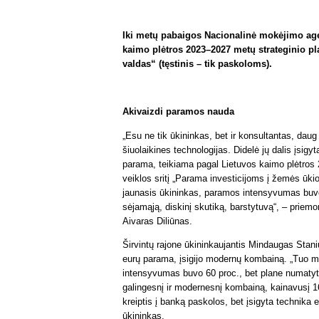
Iki metų pabaigos Nacionalinė mokėjimo age
kaimo plėtros 2023–2027 metų strateginio pl
valdas“ (tęstinis – tik paskoloms).
Akivaizdi paramos nauda
„Esu ne tik ūkininkas, bet ir konsultantas, dau
šiuolaikines technologijas. Didelė jų dalis įsigy
parama, teikiama pagal Lietuvos kaimo plėtros 2
veiklos sritį „Parama investicijoms į žemės ūk
jaunasis ūkininkas, paramos intensyvumas buvo
sėjamąją, diskinį skutiką, barstytuvą“, – priem
Aivaras Diliūnas.
Širvintų rajone ūkininkaujantis Mindaugas Staniu
eurų parama, įsigijo modernų kombainą. „Tuo m
intensyvumas buvo 60 proc., bet plane numatyt
galingesnį ir modernesnį kombainą, kainavusį 1
kreiptis į banką paskolos, bet įsigyta technika es
ūkininkas.