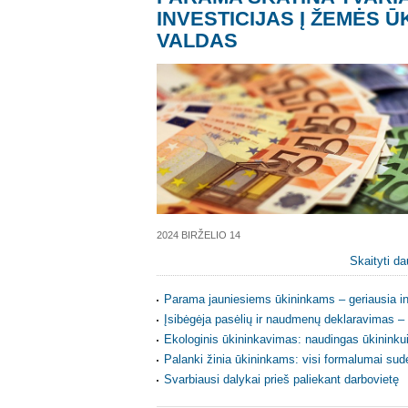
INVESTICIJAS Į ŽEMĖS Ū
VALDAS
2024 BIRŽELIO 14
Skaityti da
Parama jauniesiems ūkininkams – geriausia in
Įsibėgėja pasėlių ir naudmenų deklaravimas – ž
Ekologinis ūkininkavimas: naudingas ūkininkui,
Palanki žinia ūkininkams: visi formalumai suder
Svarbiausi dalykai prieš paliekant darbovietę