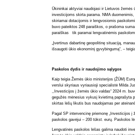
Ūkininkai aktyviai naudojasi ir Lietuvos žemės 
investicijoms skirta parama. NMA duomenimis,
skiriamai dotacijomis ir lengvosiomis paskolomi
buvo pateiktos 248 paraiškos, o prašoma suma –
paraiškas tik paramai lengvatinėmis paskolomi
„Įvertinus dabartinę geopolitinę situaciją, ma
išsaugoti ūkio ekonominį gyvybingumą“, – teigia
Paskolos dydis ir naudojimo sąlygos
Kaip teigia Žemės ūkio ministerijos (ŽŪM) Eur
verslui skyriaus vyriausioji specialistė Milda
,,Investicijos į žemės ūkio valdas“ 2024 m. buv
gegužės mėnesius vykusį kvietimą paprašyta 
skirtas lėšų likutis bus naudojamas per ateinan
Pagal SP intervencinę priemonę „Investicijos 
paskolos gavėjui – 200 tūkst. eurų. Paskolos lė
Lengvatinės paskolos lėšas galima naudoti inve