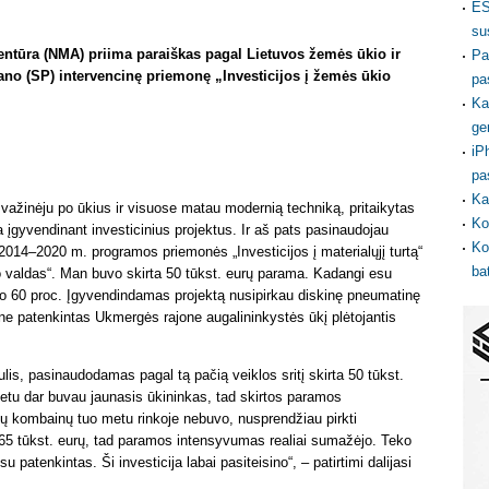
ES
su
ntūra (NMA) priima paraiškas pagal Lietuvos žemės ūkio ir
Pa
ano (SP) intervencinę priemonę „Investicijos į žemės ūkio
pa
Ka
ge
iP
pa
Ka
g važinėju po ūkius ir visuose matau modernią techniką, pritaikytas
Ko
ta įgyvendinant investicinius projektus. Ir aš pats pasinaudojau
Ko
014–2020 m. programos priemonės „Investicijos į materialųjį turtą“
ba
io valdas“. Man buvo skirta 50 tūkst. eurų parama. Kadangi esu
 60 proc. Įgyvendindamas projektą nusipirkau diskinę pneumatinę
one patenkintas Ukmergės rajone augalininkystės ūkį plėtojantis
lis, pasinaudodamas pagal tą pačią veiklos sritį skirta 50 tūkst.
etu dar buvau jaunasis ūkininkas, tad skirtos paramos
ų kombainų tuo metu rinkoje nebuvo, nusprendžiau pirkti
65 tūkst. eurų, tad paramos intensyvumas realiai sumažėjo. Teko
u patenkintas. Ši investicija labai pasiteisino“, – patirtimi dalijasi