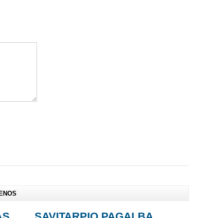
IENOS
AS
SAVITARPIO PAGALBA