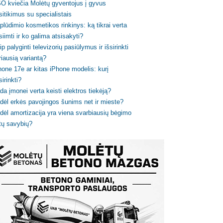
O kviečia Molėtų gyventojus į gyvus
sitikimus su specialistais
plūdimio kosmetikos rinkinys: ką tikrai verta
siimti ir ko galima atsisakyti?
ip palyginti televizorių pasiūlymus ir išsirinkti
riausią variantą?
hone 17e ar kitas iPhone modelis: kurį
sirinkti?
da įmonei verta keisti elektros tiekėją?
dėl erkės pavojingos šunims net ir mieste?
dėl amortizacija yra viena svarbiausių bėgimo
tų savybių?