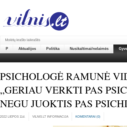
Molėtų krašto laikraštis
P
Aktualijos
Politika
Nusikaltimai/nelaimės
Gyv
PSICHOLOGĖ RAMUNĖ VID
„GERIAU VERKTI PAS PSI
NEGU JUOKTIS PAS PSICH
2022 LIEPOS 11
d.
VILNIS.LT INFORMACIJA
KOMENTARAI (
0
)