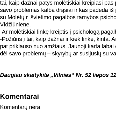
tai, kaip dažnai patys molėtiškiai kreipiasi pas
savo problemas kalba drąsiai ir kas padeda iš j
su Molėtų r. švietimo pagalbos tarnybos psic
Vidžiūniene.
-Ar molėtiškiai linkę kreiptis į psichologą paga
-Požiūris į tai, kaip dažnai ir kiek linkę, kinta. 
pat priklauso nuo amžiaus. Jaunoji karta labai d
dėl savo problemų – skyrybų ar susijusių su va
Daugiau skaitykite „Vilnies“ Nr. 52 liepos 12
Komentarai
Komentarų nėra